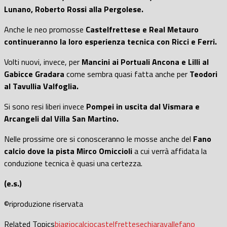
Lunano, Roberto Rossi alla Pergolese.
Anche le neo promosse
Castelfrettese e Real Metauro
continueranno la loro esperienza tecnica con Ricci e Ferri.
Volti nuovi, invece, per
Mancini ai Portuali Ancona e Lilli al
Gabicce Gradara
come sembra quasi fatta anche per
Teodori
al Tavullia Valfoglia.
Si sono resi liberi invece
Pompei in uscita dal Vismara e
Arcangeli dal Villa San Martino.
Nelle prossime ore si conosceranno le mosse anche del
Fano
calcio dove la pista Mirco Omiccioli
a cui verrà affidata la
conduzione tecnica è quasi una certezza.
(e.s.)
©riproduzione riservata
Related Topics
biagio
calcio
castelfrettese
chiaravalle
fano