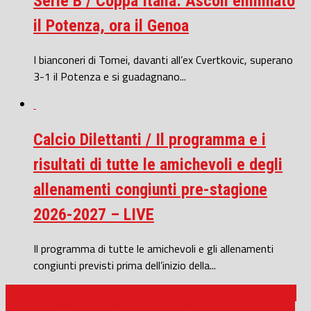
Serie B / Coppa Italia: Ascoli eliminato
il Potenza, ora il Genoa
I bianconeri di Tomei, davanti all’ex Cvertkovic, superano
3-1 il Potenza e si guadagnano...
Calcio Dilettanti / Il programma e i
risultati di tutte le amichevoli e degli
allenamenti congiunti pre-stagione
2026-2027 – LIVE
Il programma di tutte le amichevoli e gli allenamenti
congiunti previsti prima dell’inizio della...
Calcio / Vallesina Tv live su tutti i campi degli spareggi play off
Pallamano / Chiaravalle, la femminile di Romero a un passo dal