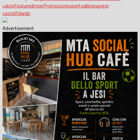
calcio
Featured
moie
Promozione
sport
vallesina
vigor
castelfidardo
Advertisement