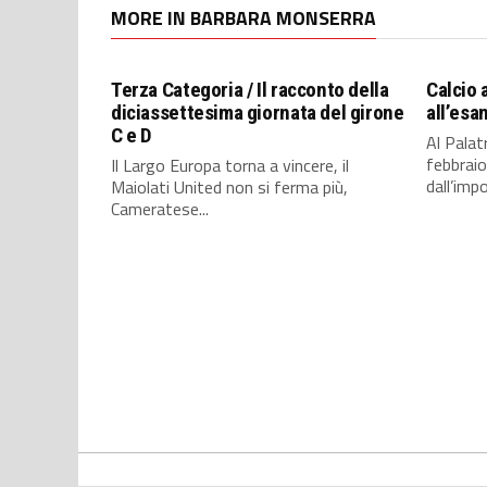
MORE IN BARBARA MONSERRA
Terza Categoria / Il racconto della
Calcio 
diciassettesima giornata del girone
all’esa
C e D
Al Palat
febbraio
Il Largo Europa torna a vincere, il
dall’imp
Maiolati United non si ferma più,
Cameratese...