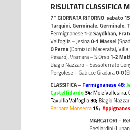
RISULTATI CLASSIFICA
7° GIORNATA RITORNO sabato 15 
Tarquini, Germinale, Germinale, 
Fermignanese
1-2 Saydkhan, Frate
Valfoglia – Jesina
0-1 Massei
(Spad
0 Perna
(Domizi di Macerata), Vill
Pesaro), Vismara – S.Orso
1-2 Matt
Biagio Nazzaro – Sassoferrato Gen
Pergolese – Gabicce Gradara
0-0
(E
CLASSIFICA –
Fermignanese 48;
J
Castelfidardo
34;
Moie Vallesina, 
Tavullia Valfoglia
30;
Biagio Nazza
Barbara Monserra
15;
Appignane
MARCATORI – Ret
Pagliardini (Lunan