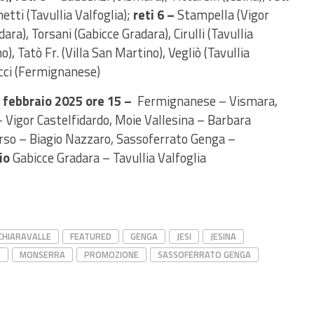
hetti (Tavullia Valfoglia);
reti 6 –
Stampella (Vigor
ra), Torsani (Gabicce Gradara), Cirulli (Tavullia
o), Tatò Fr. (Villa San Martino), Vegliò (Tavullia
ucci (Fermignanese)
febbraio 2025 ore 15 –
Fermignanese – Vismara,
– Vigor Castelfidardo, Moie Vallesina – Barbara
rso – Biagio Nazzaro, Sassoferrato Genga –
io
Gabicce Gradara – Tavullia Valfoglia
CHIARAVALLE
FEATURED
GENGA
JESI
JESINA
A
MONSERRA
PROMOZIONE
SASSOFERRATO GENGA