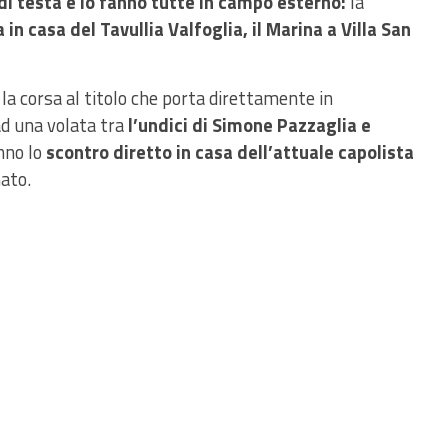
di testa e lo fanno tutte in campo esterno:
la
in casa del Tavullia Valfoglia, il Marina a Villa San
la corsa al titolo che porta direttamente in
d una volata tra
l’undici di Simone Pazzaglia e
nno lo
scontro diretto in casa dell’attuale capolista
ato.