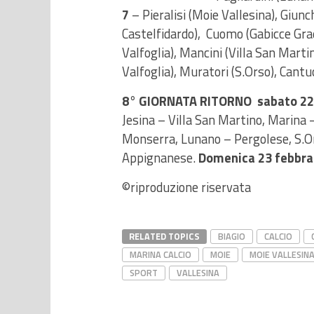
7
– Pieralisi (Moie Vallesina), Giunc
Castelfidardo), Cuomo (Gabicce Grada
Valfoglia), Mancini (Villa San Martin
Valfoglia), Muratori (S.Orso), Cant
8° GIORNATA RITORNO sabato 22 
Jesina – Villa San Martino, Marina 
Monserra, Lunano – Pergolese, S.O
Appignanese.
Domenica 23 febbra
©riproduzione riservata
RELATED TOPICS
BIAGIO
CALCIO
MARINA CALCIO
MOIE
MOIE VALLESIN
SPORT
VALLESINA