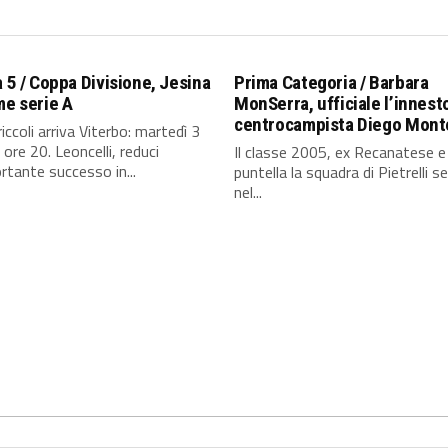
a 5 / Coppa Divisione, Jesina
Prima Categoria / Barbara
me serie A
MonSerra, ufficiale l’innest
centrocampista Diego Mont
riccoli arriva Viterbo: martedì 3
 ore 20. Leoncelli, reduci
Il classe 2005, ex Recanatese e 
ortante successo in...
puntella la squadra di Pietrelli 
nel...