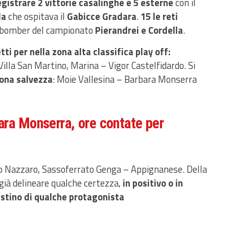
gistrare 2 vittorie casalinghe e 5 esterne
con il
la
che ospitava il
Gabicce Gradara
.
15 le reti
e bomber del campionato
Pierandrei e Cordella
.
tti per nella zona alta classifica play off:
lla San Martino, Marina – Vigor Castelfidardo. Si
ona salvezza
: Moie Vallesina – Barbara Monserra
ara Monserra, ore contate per
io Nazzaro, Sassoferrato Genga – Appignanese. Della
già delineare qualche certezza,
in positivo o in
destino di qualche protagonista