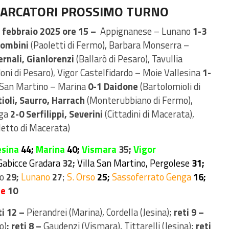
 MARCATORI PROSSIMO TURNO
febbraio 2025 ore 15 –
Appignanese – Lunano
1-3
Tombini
(Paoletti di Fermo), Barbara Monserra –
rnali, Gianlorenzi
(Ballarò di Pesaro), Tavullia
oni di Pesaro), Vigor Castelfidardo – Moie Vallesina
1-
a San Martino – Marina
0-1 Daidone
(Bartolomioli di
ioli, Saurro, Harrach
(Monterubbiano di Fermo),
ga
2-0 Serfilippi, Severini
(Cittadini di Macerata),
letto di Macerata)
esina
44;
Marina
40;
Vismara
35;
Vigor
Gabicce Gradara
32;
Villa San Martino,
Pergolese
31;
ro
29;
Lunano
27
;
S. Orso
25;
Sassoferrato Genga
16;
se
10
i 12 –
Pierandrei (Marina), Cordella (Jesina);
reti 9 –
o)
; reti 8 –
Gaudenzi (Vismara), Tittarelli (Jesina);
reti