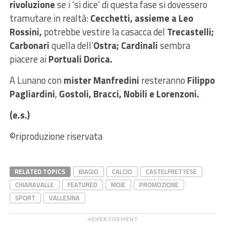
rivoluzione
se i ‘si dice’ di questa fase si dovessero
tramutare in realtà:
Cecchetti, assieme a Leo
Rossini,
potrebbe vestire la casacca del
Trecastelli;
Carbonari
quella dell’
Ostra; Cardinali
sembra
piacere ai
Portuali Dorica.
A Lunano con
mister Manfredini
resteranno
Filippo
Pagliardini
,
Gostoli,
Bracci,
Nobili e
Lorenzoni.
(e.s.)
©riproduzione riservata
RELATED TOPICS
BIAGIO
CALCIO
CASTELFRETTESE
CHIARAVALLE
FEATURED
MOIE
PROMOZIONE
SPORT
VALLESINA
ADVERTISEMENT