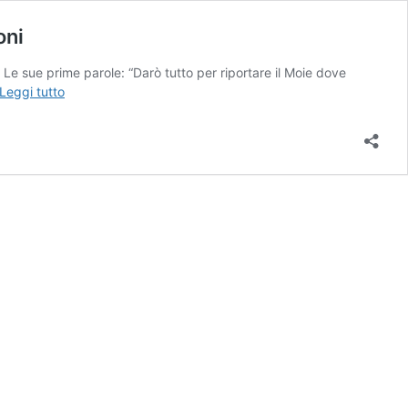
oni
. Le sue prime parole: “Darò tutto per riportare il Moie dove
Prima
Leggi tutto
Categoria
/
Moie
Vallesina,
ora
è
ufficiale:
arriva
l’attaccante
Lorenzo
Maccioni