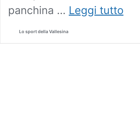
Prima
panchina …
Leggi tutto
Categor
/
Loreto,
Lo sport della Vallesina
Alessio
Antoniet
è
il
nuovo
allenato