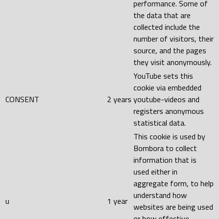
performance. Some of
the data that are
collected include the
number of visitors, their
source, and the pages
they visit anonymously.
YouTube sets this
cookie via embedded
CONSENT
2 years
youtube-videos and
registers anonymous
statistical data.
This cookie is used by
Bombora to collect
information that is
used either in
aggregate form, to help
understand how
u
1 year
websites are being used
or how effective