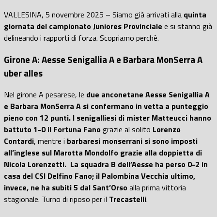
VALLESINA, 5 novembre 2025 – Siamo già arrivati alla
quinta
giornata del campionato Juniores Provinciale
e si stanno già
delineando i rapporti di forza. Scopriamo perchè.
Girone A: Aesse Senigallia A e Barbara MonSerra A
uber alles
Nel girone A pesarese, le
due anconetane Aesse Senigallia A
e Barbara MonSerra A si confermano in vetta a punteggio
pieno con 12 punti. I senigalliesi di mister Matteucci hanno
battuto 1-0 il Fortuna Fano
grazie al solito
Lorenzo
Contardi
, mentre i
barbaresi monserrani si sono imposti
all’inglese sul Marotta Mondolfo grazie alla doppietta di
Nicola Lorenzetti.
La squadra B dell’Aesse ha perso 0-2 in
casa del CSI Delfino Fano;
il Palombina Vecchia ultimo,
invece, ne ha subiti 5 dal Sant’Orso
alla prima vittoria
stagionale. Turno di riposo per il
Trecastelli
.