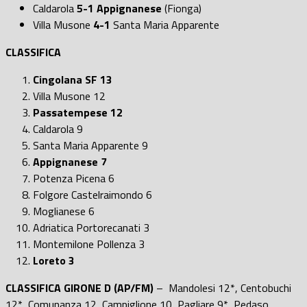
Caldarola
5-1 Appignanese
(Fionga)
Villa Musone
4-1
Santa Maria Apparente
CLASSIFICA
Cingolana SF 13
Villa Musone 12
Passatempese 12
Caldarola 9
Santa Maria Apparente 9
Appignanese 7
Potenza Picena 6
Folgore Castelraimondo 6
Moglianese 6
Adriatica Portorecanati 3
Montemilone Pollenza 3
Loreto 3
CLASSIFICA GIRONE D (AP/FM)
– Mandolesi 12*, Centobuchi
12*, Comunanza 12, Campiglione 10, Pagliare 9*, Pedaso