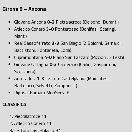
Girone B – Ancona
Giovane Ancona
0-2
Pietralacroce (Delbono, Duranti)
Atletico Conero
3-0
Ponterosso (Bonifazi, Scaringi,
Manti)
Real Sassoferrato
3-3
San Biagio (2 Boldrini, Bernardi;
Battistoni, Fontanella, Coda)
Cupramontana
4-0
Piano San Lazzaro (Piccioni, 3 Lesti)
Giovane Offagna
0-3
Camerano (Carlini, Gasparroni,
Scocchera)
Aurora Jesi
1-3
Le Torri Castelplanio (Maiolatesi;
Bartolucci, Selvetti, Zamponi T.)
Riposa: Barbara MonSerra B
CLASSIFICA
Pietralacroce 11
Atletico Conero 11
Le Torri Castelplanio 9*