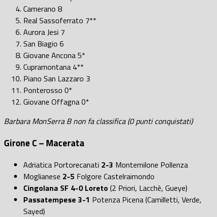
Camerano 8
Real Sassoferrato 7**
Aurora Jesi 7
San Biagio 6
Giovane Ancona 5*
Cupramontana 4**
Piano San Lazzaro 3
Ponterosso 0*
Giovane Offagna 0*
Barbara MonSerra B non fa classifica (0 punti conquistati)
Girone C – Macerata
Adriatica Portorecanati
2-3
Montemilone Pollenza
Moglianese
2-5
Folgore Castelraimondo
Cingolana SF
4-0
Loreto
(2 Priori, Lacchè, Gueye)
Passatempese
3-1
Potenza Picena (Camilletti, Verde,
Sayed)