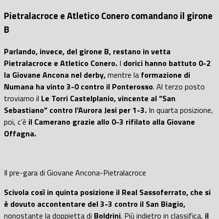
Pietralacroce e Atletico Conero comandano il girone
B
Parlando, invece, del girone B, restano in vetta
Pietralacroce e Atletico Conero.
I
dorici hanno battuto 0-2
la Giovane Ancona nel derby,
mentre la
formazione di
Numana ha vinto 3-0 contro il Ponterosso
. Al terzo posto
troviamo il
Le Torri Castelplanio, vincente al “San
Sebastiano” contro l’Aurora Jesi per 1-3.
In quarta posizione,
poi, c’è
il Camerano grazie allo 0-3 rifilato alla Giovane
Offagna.
Il pre-gara di Giovane Ancona-Pietralacroce
Scivola così in quinta posizione il Real Sassoferrato, che si
è dovuto accontentare del 3-3 contro il San Biagio,
nonostante la doppietta di
Boldrini
. Più indietro in classifica,
il