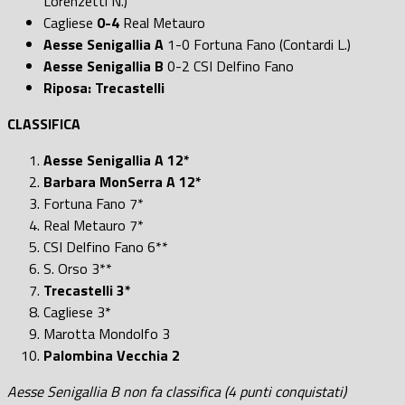
Lorenzetti N.)
Cagliese
0-4
Real Metauro
Aesse Senigallia A
1-0 Fortuna Fano (Contardi L.)
Aesse Senigallia B
0-2 CSI Delfino Fano
Riposa: Trecastelli
CLASSIFICA
Aesse Senigallia A 12*
Barbara MonSerra A 12*
Fortuna Fano 7*
Real Metauro 7*
CSI Delfino Fano 6**
S. Orso 3**
Trecastelli 3*
Cagliese 3*
Marotta Mondolfo 3
P
alombina Vecchia 2
Aesse Senigallia B non fa classifica (4 punti conquistati)