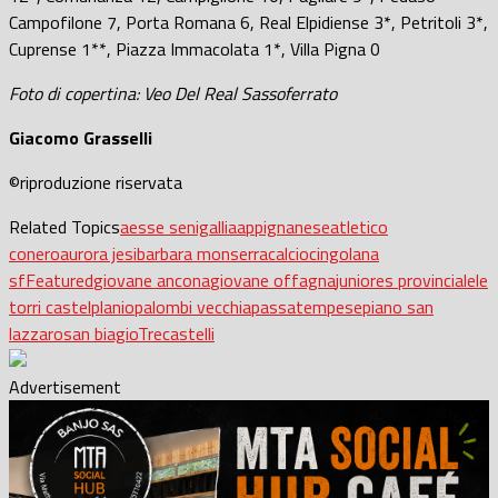
Campofilone 7, Porta Romana 6, Real Elpidiense 3*, Petritoli 3*,
Cuprense 1**, Piazza Immacolata 1*, Villa Pigna 0
Foto di copertina: Veo Del Real Sassoferrato
Giacomo Grasselli
©riproduzione riservata
Related Topics
aesse senigallia
appignanese
atletico
conero
aurora jesi
barbara monserra
calcio
cingolana
sf
Featured
giovane ancona
giovane offagna
juniores provinciale
le
torri castelplanio
palombi vecchia
passatempese
piano san
lazzaro
san biagio
Trecastelli
Advertisement