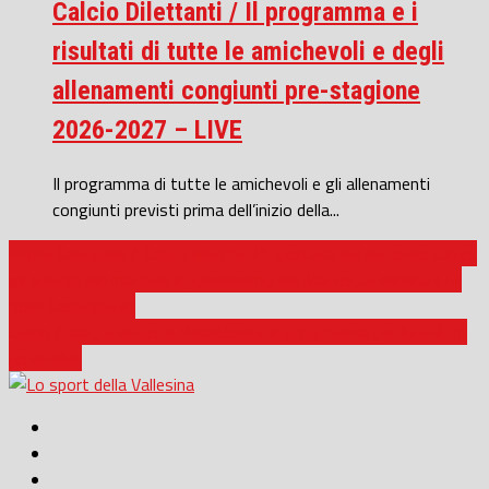
Calcio Dilettanti / Il programma e i
risultati di tutte le amichevoli e degli
allenamenti congiunti pre-stagione
2026-2027 – LIVE
Il programma di tutte le amichevoli e gli allenamenti
congiunti previsti prima dell’inizio della...
Prima Categoria / Coppa Marche 2^ giornata del secondo turno,
gli anticipi del martedì: il pokerissimo del Marzocca elimina il Le
Torri Castelplanio
Calcio / Aiac, evento al PalaRossini in programma per lunedì 10
novembre