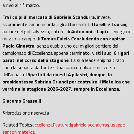
arrivo al 1° marzo.
Tra i
colpi di mercato di Gabriele Scandurra,
invece,
sicuramente vanno ricordati gli attaccanti
Tittarelli
e
Touray
,
autore del gol salvezza, i ritorni di
Antonioni
e
Lapi
e l’energia in
mezzo al campo di
Tomas Caleir. Concludendo con capitan
Paolo Ginestra,
senza dubbio uno dei migliori portiere del
campionato di Eccellenza appena terminato, visti i suoi
6 rigori
parati nel corso della stagione
. La sua leadership ha tirato
fuori la squadra da tante situazioni complicate nel corso
dell’annata. R
ipartirà da questi 4 pilastri, dunque, la
presidentessa Sabrina Orlandi per costruire il Matelica che
verrà nella stagione 2026-2027, sempre in Eccellenza.
Giacomo Grasselli
©riproduzione riservata
Related Topics
eccellenza
Featured
gabriele scandurra
giuseppe
santoni
matelica