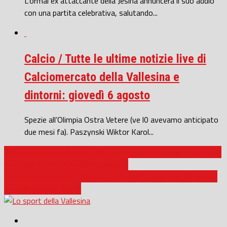
L’ormai ex attaccante della Jesina annuncerà il suo addio
con una partita celebrativa, salutando...
Calcio / Tutte le ultime notizie live di
Calciomercato della Vallesina e
dintorni: giovedì 6 agosto
Spezie all’Olimpia Ostra Vetere (ve l0 avevamo anticipato
due mesi fa). Paszynski Wiktor Karol...
Prima Categoria / Osimo 2011, domani la semifinale per il titolo
regionale contro la Falco Acqualagna
Seconda Categoria / Villa Strada, esordio con gol per il ragazzo
speciale Claudio Nocelli