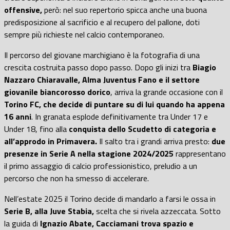
offensive,
però: nel suo repertorio spicca anche una buona
predisposizione al sacrificio e al recupero del pallone, doti
sempre più richieste nel calcio contemporaneo.
Il percorso del giovane marchigiano è la fotografia di una
crescita costruita passo dopo passo. Dopo gli inizi tra
Biagio
Nazzaro Chiaravalle, Alma Juventus Fano e il settore
giovanile biancorosso dorico
, arriva la grande occasione con il
Torino FC, che decide di puntare su di lui quando ha appena
16 anni
. In granata esplode definitivamente tra Under 17 e
Under 18, fino alla
conquista dello Scudetto di categoria e
all’approdo in Primavera.
Il salto tra i grandi arriva presto:
due
presenze in Serie A nella stagione 2024/2025
rappresentano
il primo assaggio di calcio professionistico, preludio a un
percorso che non ha smesso di accelerare.
Nell’estate 2025 il Torino decide di mandarlo a farsi le ossa in
Serie B, alla Juve Stabia,
scelta che si rivela azzeccata. Sotto
la guida di
Ignazio Abate, Cacciamani trova spazio e