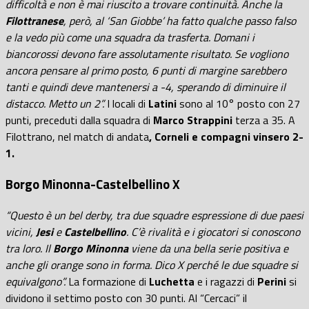
difficoltà e non è mai riuscito a trovare continuità. Anche la
Filottranese
, però, al ‘San Giobbe’ ha fatto qualche passo falso
e la vedo più come una squadra da trasferta. Domani i
biancorossi devono fare assolutamente risultato. Se vogliono
ancora pensare al primo posto, 6 punti di margine sarebbero
tanti e quindi deve mantenersi a -4, sperando di diminuire il
distacco. Metto un 2”.
I locali di
Latini
sono al 10° posto con 27
punti, preceduti dalla squadra di
Marco
Strappini
terza a 35. A
Filottrano, nel match di andata
, Corneli e compagni vinsero 2-
1.
Borgo Minonna-Castelbellino X
“Questo è un bel derby, tra due squadre espressione di due paesi
vicini,
Jesi
e
Castelbellino
. C’è rivalità e i giocatori si conoscono
tra loro. Il
Borgo Minonna
viene da una bella serie positiva e
anche gli orange sono in forma. Dico X perché le due squadre si
equivalgono”.
La formazione di
Luchetta
e i ragazzi di
Perini
si
dividono il settimo posto con 30 punti. Al “Cercaci” il