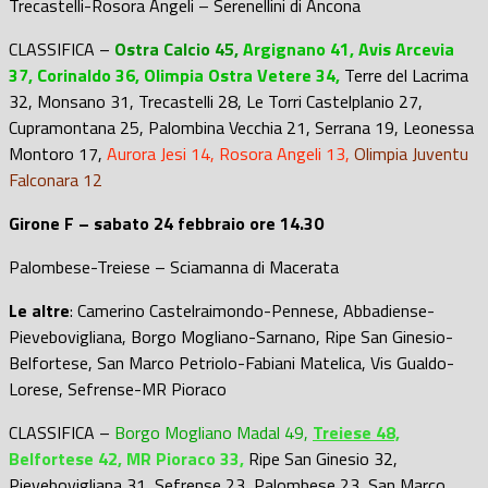
Trecastelli-Rosora Angeli – Serenellini di Ancona
CLASSIFICA –
Ostra Calcio 45,
Argignano 41, Avis Arcevia
37, Corinaldo 36, Olimpia Ostra Vetere 34,
Terre del Lacrima
32, Monsano 31, Trecastelli 28, Le Torri Castelplanio 27,
Cupramontana 25, Palombina Vecchia 21, Serrana 19, Leonessa
Montoro 17
,
Aurora Jesi 14, Rosora Angeli 13,
Olimpia Juventu
Falconara 12
Girone F – sabato 24 febbraio ore 14.30
Palombese-Treiese – Sciamanna di Macerata
Le altre
: Camerino Castelraimondo-Pennese, Abbadiense-
Pievebovigliana, Borgo Mogliano-Sarnano, Ripe San Ginesio-
Belfortese, San Marco Petriolo-Fabiani Matelica, Vis Gualdo-
Lorese, Sefrense-MR Pioraco
CLASSIFICA –
Borgo Mogliano Madal 49,
Treiese 48,
Belfortese 42, MR Pioraco 33,
Ripe San Ginesio 32,
Pievebovigliana 31, Sefrense 23, Palombese 23, San Marco