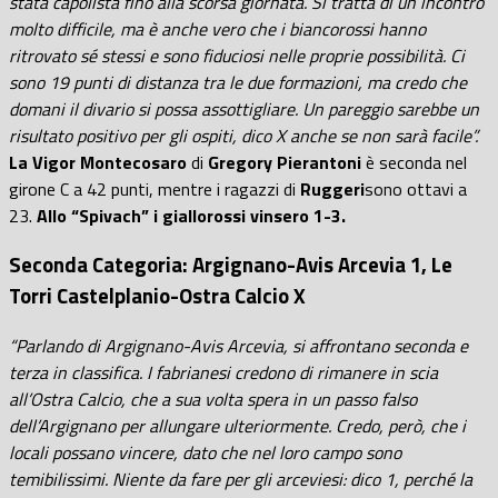
stata capolista fino alla scorsa giornata. Si tratta di un incontro
molto difficile, ma è anche vero che i biancorossi hanno
ritrovato sé stessi e sono fiduciosi nelle proprie possibilità. Ci
sono 19 punti di distanza tra le due formazioni, ma credo che
domani il divario si possa assottigliare. Un pareggio sarebbe un
risultato positivo per gli ospiti, dico X anche se non sarà facile”.
La Vigor Montecosaro
di
Gregory Pierantoni
è seconda nel
girone C a 42 punti, mentre i ragazzi di
Ruggeri
sono ottavi a
23.
Allo “Spivach” i giallorossi vinsero 1-3.
Seconda Categoria: Argignano-Avis Arcevia 1, Le
Torri Castelplanio-Ostra Calcio X
“Parlando di Argignano-Avis Arcevia, si affrontano seconda e
terza in classifica. I fabrianesi credono di rimanere in scia
all’Ostra Calcio, che a sua volta spera in un passo falso
dell’Argignano per allungare ulteriormente. Credo, però, che i
locali possano vincere, dato che nel loro campo sono
temibilissimi. Niente da fare per gli arceviesi: dico 1, perché la