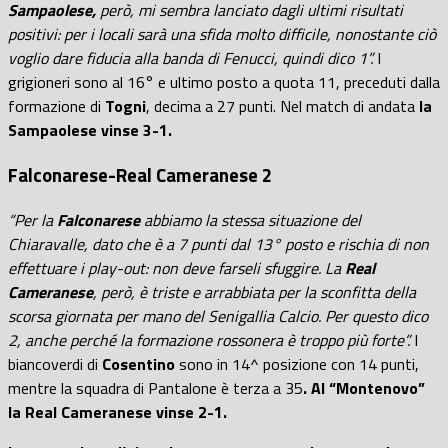
Sampaolese,
però, mi sembra lanciato dagli ultimi risultati
positivi: per i locali sarà una sfida molto difficile, nonostante ciò
voglio dare fiducia alla banda di Fenucci, quindi dico 1”.
I
grigioneri sono al 16° e ultimo posto a quota 11, preceduti dalla
formazione di
Togni
, decima a 27 punti. Nel match di andata
la
Sampaolese vinse 3-1.
Falconarese-Real Cameranese 2
“Per la
Falconarese
abbiamo la stessa situazione del
Chiaravalle, dato che è a 7 punti dal 13° posto e rischia di non
effettuare i play-out: non deve farseli sfuggire. La
Real
Cameranese
, però, è triste e arrabbiata per la sconfitta della
scorsa giornata per mano del Senigallia Calcio. Per questo dico
2, anche perché la formazione rossonera è troppo più forte”.
I
biancoverdi di
Cosentino
sono in 14^ posizione con 14 punti,
mentre la squadra di Pantalone è terza a 35
. Al “Montenovo”
la Real Cameranese vinse 2-1.