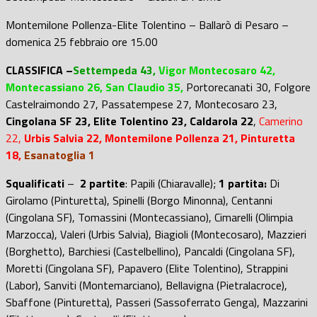
Montemilone Pollenza-Elite Tolentino – Ballarò di Pesaro –
domenica 25 febbraio ore 15.00
CLASSIFICA –
Settempeda 43,
Vigor Montecosaro 42,
Montecassiano 26, San Claudio 35,
Portorecanati 30, Folgore
Castelraimondo 27, Passatempese 27, Montecosaro 23,
Cingolana SF 23,
Elite Tolentino 23, Caldarola 22
,
Camerino
22,
Urbis Salvia 22, Montemilone Pollenza 21, Pinturetta
18,
Esanatoglia 1
Squalificati
–
2 partite
: Papili (Chiaravalle);
1 partita:
Di
Girolamo (Pinturetta), Spinelli (Borgo Minonna), Centanni
(Cingolana SF), Tomassini (Montecassiano), Cimarelli (Olimpia
Marzocca), Valeri (Urbis Salvia), Biagioli (Montecosaro), Mazzieri
(Borghetto), Barchiesi (Castelbellino), Pancaldi (Cingolana SF),
Moretti (Cingolana SF), Papavero (Elite Tolentino), Strappini
(Labor), Sanviti (Montemarciano), Bellavigna (Pietralacroce),
Sbaffone (Pinturetta), Passeri (Sassoferrato Genga), Mazzarini