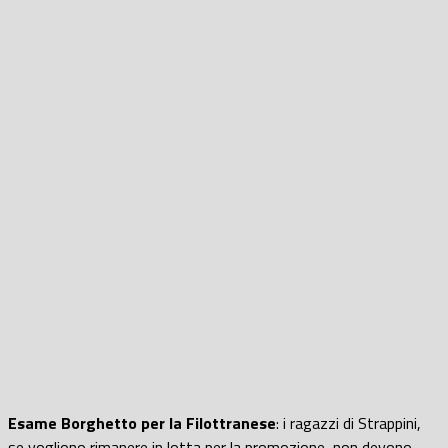
Esame Borghetto per la Filottranese
: i ragazzi di Strappini,
se vogliono rimanere in lotta per la promozione, non devono