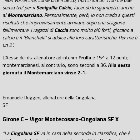
“Non vorrei che, come dice il detto, non ci sia un ‘Non c’è due
senza tre’ per il
Senigallia Calcio,
facendo lo sgambetto anche
al
Montemarciano
. Personalmente, però, io non credo a questi
risultati che improvvisamente arrivano dopo una stagione
fallimentare. I ragazzi di
Caccia
sono molto più forti, giocano a
calcio e il ‘Bianchelli’ si addice alle loro caratteristiche. Per me è
un 2”.
L’Aesse del ds-allenatore ad interim
Frulla
è 15^ a 12 punti; i
montemarcianesi, al contrario, sono secondi a 36.
Alla sesta
giornata il Montemarciano vinse 2-1.
Emanuele Ruggeri, allenatore della Cingolana
SF
Girone C – Vigor Montecosaro-Cingolana SF X
“La
Cingolana SF
va in casa della seconda in classifica, che è