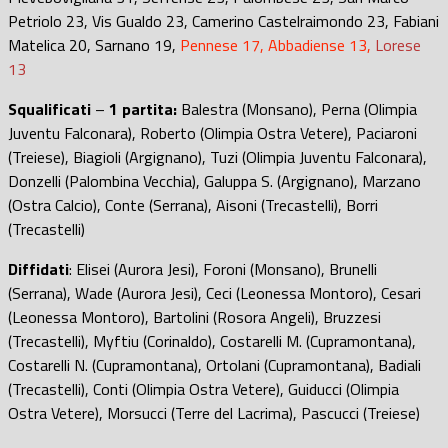
Petriolo 23, Vis Gualdo 23, Camerino Castelraimondo 23, Fabiani
Matelica 20, Sarnano 19,
Pennese 17, Abbadiense 13
,
Lorese
13
Squalificati
–
1 partita:
Balestra (Monsano), Perna (Olimpia
Juventu Falconara), Roberto (Olimpia Ostra Vetere), Paciaroni
(Treiese), Biagioli (Argignano), Tuzi (Olimpia Juventu Falconara),
Donzelli (Palombina Vecchia), Galuppa S. (Argignano), Marzano
(Ostra Calcio), Conte (Serrana), Aisoni (Trecastelli), Borri
(Trecastelli)
Diffidati
: Elisei (Aurora Jesi), Foroni (Monsano), Brunelli
(Serrana), Wade (Aurora Jesi), Ceci (Leonessa Montoro), Cesari
(Leonessa Montoro), Bartolini (Rosora Angeli), Bruzzesi
(Trecastelli), Myftiu (Corinaldo), Costarelli M. (Cupramontana),
Costarelli N. (Cupramontana), Ortolani (Cupramontana), Badiali
(Trecastelli), Conti (Olimpia Ostra Vetere), Guiducci (Olimpia
Ostra Vetere), Morsucci (Terre del Lacrima), Pascucci (Treiese)