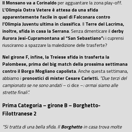
Il Monsano va a Corinaldo
per agguantare la zona play-off.
L’Olimpia Ostra Vetere è attesa da una sfida
apparentemente facile in quel di Falconara contro
l’Olimpia Juventu ultima in classifica
. Il
Terre del Lacrima,
inoltre, sfida in casa la Serrana
. Senza dimenticare il
derby
Aurora Jesi-Cupramontana al “San Sebastiano”:
i cuprensi
riusciranno a spazzare la maledizione delle trasferte?
Nel girone F, infine, la Treiese sfida in trasferta la
Palombese, prima del big match della prossima settimana
contro il Borgo Mogliano capolista
. Anche questa settimana,
abbiamo i
pronostici di mister Cesare Carletti.
“Due terzi del
campionato se ne sono andati
– ci dice –
: ormai siamo alle
strette finali”.
Prima Categoria – girone B – Borghetto-
Filottranese 2
“Si tratta di una bella sfida. Il
Borghetto
in casa trova molte