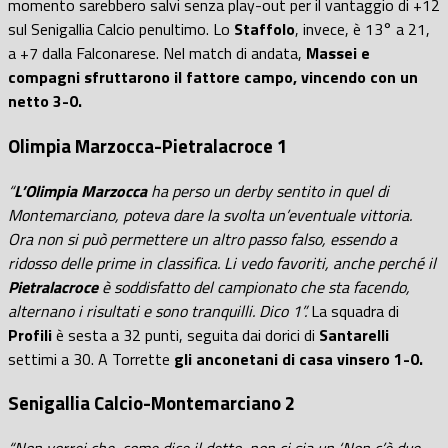
momento sarebbero salvi senza play-out per il vantaggio di +12
sul Senigallia Calcio penultimo. Lo
Staffolo
, invece, è 13° a 21,
a +7 dalla Falconarese. Nel match di andata,
Massei e
compagni sfruttarono il fattore campo, vincendo con un
netto 3-0.
Olimpia Marzocca-Pietralacroce 1
“
L’Olimpia Marzocca
ha perso un derby sentito in quel di
Montemarciano, poteva dare la svolta un’eventuale vittoria.
Ora non si può permettere un altro passo falso, essendo a
ridosso delle prime in classifica. Li vedo favoriti, anche perché il
Pietralacroce
è soddisfatto del campionato che sta facendo,
alternano i risultati e sono tranquilli. Dico 1”.
La squadra di
Profili
è sesta a 32 punti, seguita dai dorici di
Santarelli
settimi a 30. A Torrette
gli anconetani di casa vinsero 1-0.
Senigallia Calcio-Montemarciano 2