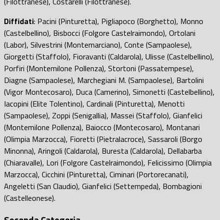
(Filottranese), Costarelli (Filottranese).
Diffidati
: Pacini (Pinturetta), Pigliapoco (Borghetto), Monno
(Castelbellino), Bisbocci (Folgore Castelraimondo), Ortolani
(Labor), Silvestrini (Montemarciano), Conte (Sampaolese),
Giorgetti (Staffolo), Fioravanti (Caldarola), Ulisse (Castelbellino),
Porfiri (Montemilone Pollenza), Stortoni (Passatempese),
Diagne (Sampaolese), Marchegiani M. (Sampaolese), Bartolini
(Vigor Montecosaro), Duca (Camerino), Simonetti (Castelbellino),
Iacopini (Elite Tolentino), Cardinali (Pinturetta), Menotti
(Sampaolese), Zoppi (Senigallia), Massei (Staffolo), Gianfelici
(Montemilone Pollenza), Baiocco (Montecosaro), Montanari
(Olimpia Marzocca), Fioretti (Pietralacroce), Sassaroli (Borgo
Minonna), Aringoli (Caldarola), Buresta (Caldarola), Dellabarba
(Chiaravalle), Lori (Folgore Castelraimondo), Felicissimo (Olimpia
Marzocca), Cicchini (Pinturetta), Ciminari (Portorecanati),
Angeletti (San Claudio), Gianfelici (Settempeda), Bombagioni
(Castelleonese).
Seconda Categoria