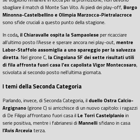
sbagliare il match di Monte San Vito. Ai piedi dei play-off,
Borgo
Minonna-Castelbellino e Olimpia Marzocca-Pietralacroce
sono sfide cruciali a questo punto della stagione.
In coda
, il Chiaravalle ospita la Sampaolese
per ricacciare
all’ultimo posto l’Aesse e sperare ancora nei play-out,
mentre
Labor-Staffolo assomiglia a uno spareggio per la salvezza
diretta
. Nel girone C,
la Cingolana SF dei sette risultati utili
di fila affronta fuori casa l’ex capolista Vigor Montecosaro
,
scivolata al secondo posto nell’ultima giornata.
I temi della Seconda Categoria
Parlando, invece, di Seconda Categoria, il
duello Ostra Calcio-
Argignano
(girone C) si arricchisce di un nuovo capitolo: i ragazzi
di De Filippi affrontano fuori casa il
Le Torri Castelplanio
in
serie positiva, mentre i fabrianesi di
Mannelli
sfidano in casa
l’Avis Arcevia
terza.