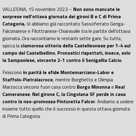
VALLESINA, 15 novembre 2023 –
Non sono mancate le
sorprese nell’ottava giornata dei gironi B e C di Prima
Categoria.
Vi abbiamo già raccontato Sassoferrato Genga-
Falconarese e Filottranese-Chiaravalle tra le partite dell’ottava
giornata. Ora raccontiamo le restanti sette gare. Su tutte,
spicca la
clamorosa vittoria della Castelleonese per 1-4 sul
campo del Castelbellino. Pronostici rispettati, invece, solo
la Sampaolese, vincente 2-1 contro il Senigallia Calcio
.
Finiscono
in parità le sfide Montemarciano-Labor e
Staffolo-Pietralacroce
, mentre Borghetto e Olimpia
Marzocca vincono fuori casa contro
Borgo Minonna
e
Real
Cameranese
.
Nel girone C, la Cingolana SF perde in casa
contro la neo-promossa Pinturetta Falcor
. Andiamo a vedere
insieme tutto quello che è successo in questa ottava giornata
di Prima Categoria.