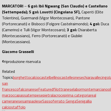
MARCATORI
–
6 gol: Ibii Ngwang (San Claudio) e Castellano
(Settempeda); 5 gol: Lovotti (Cingolana SF),
Capenti (Elite
Tolentino), Guermandi (Vigor Montecosaro), Pantone
(Portorecanati) e Bisbocci (Folgore Castelraimondo);
4 gol:
Duca
(Camerino) e Tulli (Vigor Montecosaro);
3 gol:
Chiaraberta
(Montecassiano), Ferro (Portorecanati) e Giubilei
(Montecassiano).
Giacomo Grasselli
©riproduzione riservata
Related
Topics
borghetto
calcio
castelbellino
castelleonese
chiaravalle
cingol
san
francesco
falconarese
Featured
filottranese
labor
montemarciano
o
marzocca
passatempese
pietralacroce
prima categoria
real
cameranese
sampaolese
Sassoferrato Genga
Senigallia
calcio
staffolo