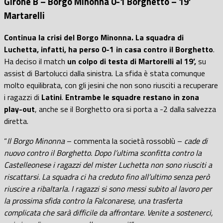
Girone B – Borgo Minonna 0-1 Borghetto – 19’
Martarelli
Continua la crisi del Borgo Minonna. La squadra di
Luchetta, infatti, ha perso 0-1 in casa contro il Borghetto
.
Ha deciso il match
un colpo di testa di Martorelli al 19’,
su
assist di Bartolucci dalla sinistra. La sfida è stata comunque
molto equilibrata, con gli jesini che non sono riusciti a recuperare
i ragazzi di
Latini
.
Entrambe le squadre restano in zona
play-out
, anche se il Borghetto ora si porta a -2 dalla salvezza
diretta.
“
Il Borgo Minonna
– commenta la società rossoblù –
cade di
nuovo contro il Borghetto. Dopo l’ultima sconfitta contro la
Castelleonese i ragazzi del mister Luchetta non sono riusciti a
riscattarsi. La squadra ci ha creduto fino all’ultimo senza però
riuscire a ribaltarla. I ragazzi si sono messi subito al lavoro per
la prossima sfida contro la Falconarese, una trasferta
complicata che sarà difficile da affrontare. Venite a sostenerci,