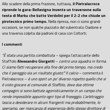
Allo scadere della prima frazione, tuttavia,
il Pietralacroce
riprende la gara: Bellavigna inventa un traversone sulla
testa di Marku che batte Verdolini per il 2-2 che chiude un
pirotecnico primo tempo.
Nella ripresa, non ci sono grandi
occasioni, se non qualche piazzato del subentrato Daidone e
una traversa colpita dai padroni di casa con Coltorti.
I commenti
“È stata una partita combattuta –
spiega l’attaccante dello
Staffolo
Alessandro Giorgetti
–
contro una squadra in forma.
Ci siamo fatti recuperare alla fine del primo tempo, ma credo
che il pareggio sia un risultato giusto”.
“
Il calcio
– commenta il
Pietralacroce –
è uno sport un po’ diverso rispetto quello che si
è visto giocare al comunale di Staffolo, dove due ottime
compagini si sono battute agonisticamente in un campo che
rende impossibile appunto ogni tipo di fraseggio. L’arbitraggio
lascia a desiderare in alcuni frangenti ma probabilmente, lo
speriamo, per mancanza di esperienza dello stesso direttore di