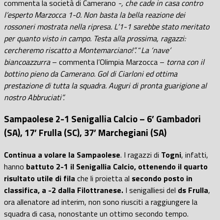
commenta la società di Camerano
-, che cade in casa contro
l’esperto Marzocca 1-0. Non basta la bella reazione dei
rossoneri mostrata nella ripresa. L’1-1 sarebbe stato meritato
per quanto visto in campo. Testa alla prossima, ragazzi:
cercheremo riscatto a Montemarciano!”.
“
La ‘nave’
biancoazzurra
– commenta l’Olimpia Marzocca –
torna con il
bottino pieno da Camerano. Gol di Ciarloni ed ottima
prestazione di tutta la squadra. Auguri di pronta guarigione al
nostro Abbruciati”.
Sampaolese 2-1 Senigallia Calcio – 6’ Gambadori
(SA), 17’ Frulla (SC), 37’ Marchegiani (SA)
Continua a volare la Sampaolese
. I ragazzi di
Togni
, infatti,
hanno
battuto 2-1 il Senigallia Calcio, ottenendo il quarto
risultato utile di fila
che li proietta al
secondo posto in
classifica, a -2 dalla Filottranese.
I senigalliesi del
ds Frulla
,
ora allenatore ad interim, non sono riusciti a raggiungere la
squadra di casa, nonostante un ottimo secondo tempo.