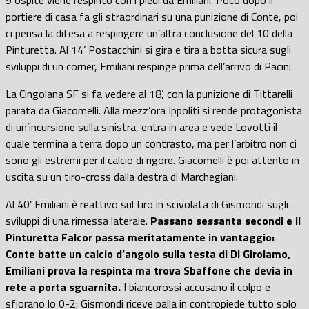
9 ospite viene respinto con i piedi da Emiliani. Poco dopo il
portiere di casa fa gli straordinari su una punizione di Conte, poi
ci pensa la difesa a respingere un’altra conclusione del 10 della
Pinturetta. Al 14’ Postacchini si gira e tira a botta sicura sugli
sviluppi di un corner, Emiliani respinge prima dell’arrivo di Pacini.
La Cingolana SF si fa vedere al 18’, con la punizione di Tittarelli
parata da Giacomelli. Alla mezz’ora Ippoliti si rende protagonista
di un’incursione sulla sinistra, entra in area e vede Lovotti il
quale termina a terra dopo un contrasto, ma per l’arbitro non ci
sono gli estremi per il calcio di rigore. Giacomelli è poi attento in
uscita su un tiro-cross dalla destra di Marchegiani.
Al 40’ Emiliani è reattivo sul tiro in scivolata di Gismondi sugli
sviluppi di una rimessa laterale.
Passano sessanta secondi e il
Pinturetta Falcor passa meritatamente in vantaggio:
Conte batte un calcio d’angolo sulla testa di Di Girolamo,
Emiliani prova la respinta ma trova Sbaffone che devia in
rete a porta sguarnita.
I biancorossi accusano il colpo e
sfiorano lo 0-2: Gismondi riceve palla in contropiede tutto solo