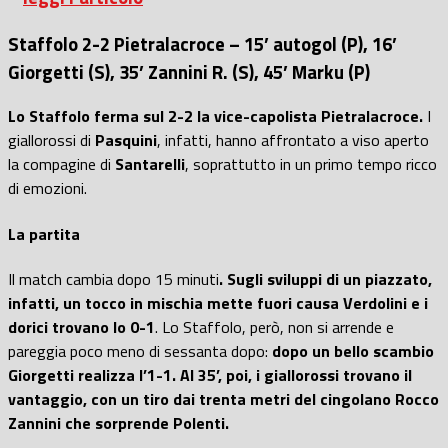
Staffolo 2-2 Pietralacroce – 15’ autogol (P), 16’
Giorgetti (S), 35’ Zannini R. (S), 45’ Marku (P)
Lo Staffolo ferma sul 2-2 la vice-capolista Pietralacroce.
I
giallorossi di
Pasquini
, infatti, hanno affrontato a viso aperto
la compagine di
Santarelli
, soprattutto in un primo tempo ricco
di emozioni.
La partita
Il match cambia dopo 15 minuti
. Sugli sviluppi di un piazzato,
infatti, un tocco in mischia mette fuori causa Verdolini e i
dorici trovano lo 0-1
. Lo Staffolo, però, non si arrende e
pareggia poco meno di sessanta dopo:
dopo un bello scambio
Giorgetti realizza l’1-1. Al 35’, poi, i giallorossi trovano il
vantaggio, con un tiro dai trenta metri del cingolano Rocco
Zannini che sorprende Polenti.