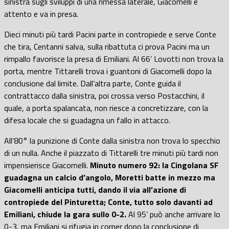
sinistra sugli sviluppi di una rimessa laterale, Giacomelli è
attento e va in presa.
Dieci minuti più tardi Pacini parte in contropiede e serve Conte
che tira, Centanni salva, sulla ribattuta ci prova Pacini ma un
rimpallo favorisce la presa di Emiliani. Al 66’ Lovotti non trova la
porta, mentre Tittarelli trova i guantoni di Giacomelli dopo la
conclusione dal limite. Dall’altra parte, Conte guida il
contrattacco dalla sinistra, poi crossa verso Postacchini, il
quale, a porta spalancata, non riesce a concretizzare, con la
difesa locale che si guadagna un fallo in attacco.
All’80° la punizione di Conte dalla sinistra non trova lo specchio
di un nulla. Anche il piazzato di Tittarelli tre minuti più tardi non
impensierisce Giacomelli.
Minuto numero 92: la Cingolana SF
guadagna un calcio d’angolo, Moretti batte in mezzo ma
Giacomelli anticipa tutti, dando il via all’azione di
contropiede del Pinturetta; Conte, tutto solo davanti ad
Emiliani, chiude la gara sullo 0-2.
Al 95’ può anche arrivare lo
0-3, ma Emiliani si rifugia in corner dopo la conclusione di