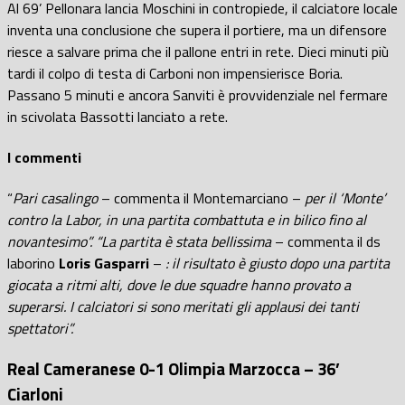
Al 69’ Pellonara lancia Moschini in contropiede, il calciatore locale
inventa una conclusione che supera il portiere, ma un difensore
riesce a salvare prima che il pallone entri in rete. Dieci minuti più
tardi il colpo di testa di Carboni non impensierisce Boria.
Passano 5 minuti e ancora Sanviti è provvidenziale nel fermare
in scivolata Bassotti lanciato a rete.
I commenti
“
Pari casalingo
– commenta il Montemarciano –
per il ‘Monte’
contro la Labor, in una partita combattuta e in bilico fino al
novantesimo”. “La partita è stata bellissima
– commenta il ds
laborino
Loris Gasparri
–
: il risultato è giusto dopo una partita
giocata a ritmi alti, dove le due squadre hanno provato a
superarsi. I calciatori si sono meritati gli applausi dei tanti
spettatori”.
Real Cameranese 0-1 Olimpia Marzocca – 36’
Ciarloni