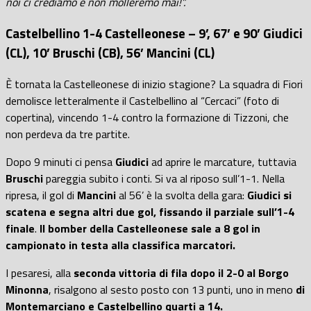
noi ci crediamo e non molleremo mai!”.
Castelbellino 1-4 Castelleonese – 9’, 67’ e 90’ Giudici
(CL), 10’ Bruschi (CB), 56’ Mancini (CL)
È tornata la Castelleonese di inizio stagione? La squadra di Fiori
demolisce letteralmente il Castelbellino al “Cercaci”
(foto di
copertina)
,
vincendo
1-4 contro la formazione di Tizzoni
, che
non perdeva da tre partite.
Dopo 9 minuti ci pensa
Giudici
ad aprire le marcature, tuttavia
Bruschi
pareggia subito i conti. Si va al riposo sull’1-1. Nella
ripresa, il gol di
Mancini
al 56’ è la svolta della gara:
Giudici si
scatena e segna altri due gol, fissando il parziale sull’1-4
finale
.
Il bomber della Castelleonese sale a 8 gol in
campionato in testa alla classifica marcatori.
I pesaresi, alla
seconda vittoria di fila dopo il 2-0 al Borgo
Minonna
, risalgono al sesto posto con 13 punti, uno in meno
di
Montemarciano e Castelbellino quarti a 14.