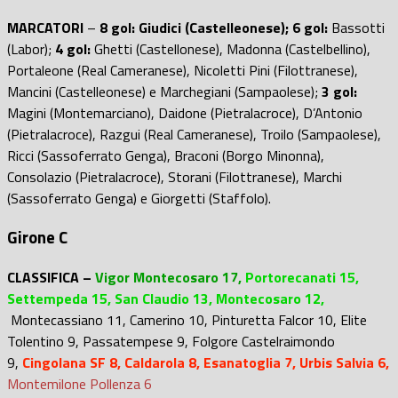
MARCATORI
–
8 gol:
Giudici (Castelleonese);
6 gol:
Bassotti
(Labor);
4 gol:
Ghetti (Castellonese), Madonna (Castelbellino),
Portaleone (Real Cameranese), Nicoletti Pini (Filottranese),
Mancini (Castelleonese) e Marchegiani (Sampaolese);
3 gol:
Magini (Montemarciano), Daidone (Pietralacroce), D’Antonio
(Pietralacroce), Razgui (Real Cameranese), Troilo (Sampaolese),
Ricci (Sassoferrato Genga), Braconi (Borgo Minonna),
Consolazio (Pietralacroce), Storani (Filottranese), Marchi
(Sassoferrato Genga) e Giorgetti (Staffolo).
Girone C
CLASSIFICA –
Vigor Montecosaro 17,
Portorecanati 15,
Settempeda 15, San
Claudio 13, Montecosaro 12
,
Montecassiano 11, Camerino 10, Pinturetta Falcor 10, Elite
Tolentino 9, Passatempese 9, Folgore Castelraimondo
9,
Cingolana SF 8, Caldarola 8, Esanatoglia 7, Urbis Salvia 6,
Montemilone Pollenza 6