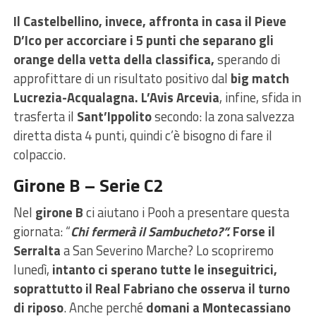
Il Castelbellino, invece, affronta in casa il Pieve
D’Ico per accorciare i 5 punti che separano gli
orange della vetta della classifica,
sperando di
approfittare di un risultato positivo dal
big match
Lucrezia-Acqualagna. L’Avis Arcevia
, infine, sfida in
trasferta il
Sant’Ippolito
secondo: la zona salvezza
diretta dista 4 punti, quindi c’è bisogno di fare il
colpaccio.
Girone B – Serie C2
Nel
girone B
ci aiutano i Pooh a presentare questa
giornata: “
Chi fermerà il Sambucheto?”.
Forse il
Serralta
a San Severino Marche? Lo scopriremo
lunedì,
intanto ci sperano tutte le inseguitrici,
soprattutto il Real Fabriano che osserva il turno
di riposo
. Anche perché
domani a Montecassiano