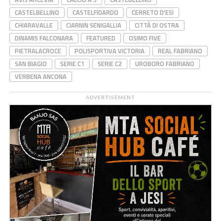
CASTELBELLINO
CASTELFIDARDO
CERRETO D'ESI
CHIARAVALLE
CIARNIN SENIGALLIA
CITTÀ DI OSTRA
DINAMIS FALCONARA
FEATURED
OSIMO FIVE
PIETRALACROCE
POLISPORTIVA VICTORIA
REAL FABRIANO
SAN BIAGIO
SERIE C1
SERIE C2
UROBORO FABRIANO
VERBENA ANCONA
ADVERTISEMENT