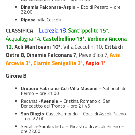
Dinamis Falconara-Aspio
– Eco di Pesaro – ore
22.00
Riposa
: Villa Ceccolini
CLASSIFICA
–
Lucrezia 18
,
Sant’Ippolito 15*,
Acqualagna 14
, Castelbellino 13*, Verbena Ancona
12
, Acli Mantovani 10*,
Villa Ceccolini 10
, Città di
Ostra 8, Dinamis Falconara 7
, Pieve d’Ico 7,
Avis
Arcevia 3*, Ciarnin Senigallia 3*,
Aspio 1*
Girone B
Uroboro Fabriano-Acli Villa Musone
– Sabbouh di
Fermo – ore 21.00
Recanati-
Avenale
– Cristina Romano di San
Benedetto del Tronto – ore 21.45
San Biagio
-Castelraimondo – Cocci di Ascoli Piceno
– ore 22.00
Serralta-Sambucheto – Nicastro di Ascoli Piceno –
ore 22.00