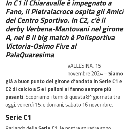
In C1 il Chiaravalle è impegnato a
Fano, il Pietralacroce ospita gli Amici
del Centro Sportivo. In C2, c’è il
derby Verbena-Mantovani nel girone
A, nel B il big match è Polisportiva
Victoria-Osimo Five al
PalaQuaresima
VALLESINA, 15
novembre 2024 –
Siamo
già a buon punto del girone d’andata in Serie C1 e
C2 di calcio a 5 e i palloni si fanno sempre più
pesanti
. Scopriamo i temi di questa 8^ giornata tra
oggi, venerdì 15, e domani, sabato 16 novembre.
Serie C1
Parlando della
Serie C1,
le nostre squadre sono