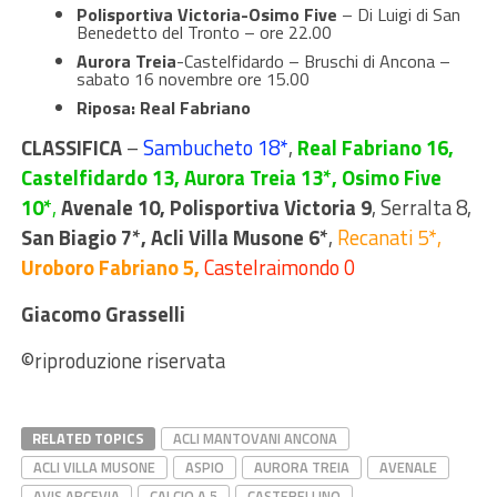
Polisportiva Victoria-Osimo Five
– Di Luigi di San
Benedetto del Tronto – ore 22.00
Aurora Treia
-Castelfidardo – Bruschi di Ancona –
sabato 16 novembre ore 15.00
Riposa: Real Fabriano
CLASSIFICA
–
Sambucheto 18*
,
Real Fabriano 16,
Castelfidardo 13,
Aurora Treia 13*, Osimo Five
10*
,
Avenale 10, Polisportiva Victoria 9
, Serralta 8,
San Biagio 7*, Acli Villa Musone 6*
,
Recanati 5*,
Uroboro Fabriano 5,
Castelraimondo 0
Giacomo Grasselli
©riproduzione riservata
RELATED TOPICS
ACLI MANTOVANI ANCONA
ACLI VILLA MUSONE
ASPIO
AURORA TREIA
AVENALE
AVIS ARCEVIA
CALCIO A 5
CASTEBELLINO