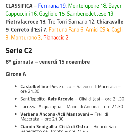
CLASSIFICA
–
Fermana 19
,
Montelupone 18, Bayer
Cappuccini 16, Gagliole 15, Sambenedettese 13,
Pietralacroce 13,
Tre Torri Sarnano 12,
Chiaravalle
9
,
Cerreto d’Esi 7
,
Fortuna Fano 6, Amici CS 4, Cagli
3, Monturano 3,
Pianaccio 2
Serie C2
8^ giornata – venerdì 15 novembre
Girone A
Castelbellino
-Pieve d’Ico – Salvucci di Macerata –
ore 21.30
Sant’Ippolito-
Avis Arcevia
– Olivi di Jesi – ore 21.30
Lucrezia-Acqualagna – Marini di Ancona – ore 21.30
Verbena Ancona-Acli Mantovani
– Frelli di
Macerata – ore 21.30
Ciarnin Senigallia-Città di Ostra
– Binni di San
Benedetto del Tronto – ore 21.45