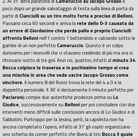
2. Al 31’ altra paratona di
Cameruccio su Jacopo Grosso
e
poco dopo un grande salvataggio di testa sulla linea di porta da
parte di
Cianciulli su un tiro molto forte e preciso di Belloni.
Passano circa 60 secondi e arriva la
rete dello 0-3 causata da
un errore di Giordanino che perde palla e proprio Cianciulli
affronta Belloni
nell’1 contro 1 battendolo e calciando sotto le
gambe di un non perfetto
Cameruccio
. Questo è un colpo
durissimo per i leoncelli che ci stavano credendo di più ma ora si
ritrovano sotto di tre gol. Anzi no, quattro; infatti al
minuto 34
Bocca colpisce la traversa e in pochissimo tempo si crea
una mischia in area che vede uscire Jacopo Grosso come
vincitore
. Il numero 8 del Russi trova la rete del 4 a 0 e la
doppietta personale. Il 36’ è decisamente il minuto perfetto per
Paciaroni;
compie due autentiche prodezze prima su
Lo
Giudice
, successivamente su
Belloni
per poi concludere con due
interventi meno difficili sulle conclusioni ancora di Lo Giudice e di
Sabbatini. Purtroppo per la Jesina, però, la capolista non ha
ancora completato l’opera, infatti al 37’ gli ospiti organizzano
uno schema da corner perfetto che libera al tiro
Bocca il quale