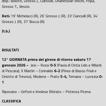
disp.: Bolotti, Grosso J., Cianciulli, Ohanessian Vincini, Popa,
Grosso T., Vescio.
Reti:
19’ Michelacci (R), 26’ Grosso J. (R), 33’ Cianciulli (R), 34’
Grosso J. (R), 37’ Bocca (R).
(t.b.)
RISULTATI
12° GIORNATA prima del girone di ritorno sabato 17
gennaio 2026 –
Jesi – Russi
0-5
(Pavia di Ostia Lido e Milardi
di Pescara), X Martiri – Corinaldo
6-2
(Pines di Basso Friuli e
Ciriotto di Treviso), Modena – Prato
5-4,
Ternana – Lucrezia
0-
1
Riposano – Grifoni e Imolese Ritirato – Potenza Picena
CLASSIFICA