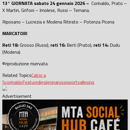
13° GIORNATA sabato 24 gennaio 2026 –
Corinaldo, Prato –
X Martiri, Grifoni – Imolese, Russi – Ternana.
Riposano – Lucrezia e Modena Ritirato – Potenza Picena
MARCATORI
Reti 18:
Grosso (Russi);
reti 16:
Berti (Prato);
reti 14:
Dudu
(Modena)
©riproduzione riservata
Related Topics
Calcio a
5
corinaldo
Featured
jesi
jesina
russi
sport
vallesina
Advertisement