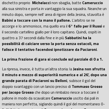
dischetto proprio
Michelacci
non sbaglia, batte
Cameruccio
alla sua sinistra e porta in vantaggio la sua squadra. Neanche un
minuto dopo, sempre nell’ area di rigore della Jesina, stavolta è
Babini a toccare con la mano il pallone.
L’arbitro se ne
accorge e lo ammonisce, ma quello era il
6° fallo per il Russi
e
il secondo cartellino giallo per il loro capitano. Quindi, ospiti in
quattro a 37 secondi dalla fine e in più
Sabbatini ha la
possibilità di calciare verso la porta senza ostacoli, ma
falisce il tentativo facendosi ipnotizzare da Paciaroni
.
La prima frazione di gara si conclude sul parziale di 0 a 1.
La ripresa, invece, è tutta un’altra storia: la
Jesina non sfrutta
il minuto e mezzo di superiorità numerica e al 26’, dopo una
grande parata di Paciaroni su Belloni
, subisce il gol del
doppio svantaggio con un lancio preciso di
Tommaso Grosso
per Jacopo Grosso
che dopo un rimbalzo riesce a toccare il
pallone in modo da scavalcare
Cameruccio
uscito dai pali in
maniera non perfetta, siglando quindi il gol del momentaneo 0-