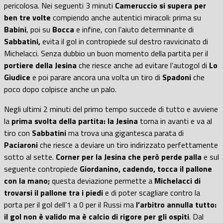
pericolosa. Nei seguenti 3 minuti
Cameruccio si supera per
ben tre volte
compiendo anche autentici miracoli: prima su
Babini
, poi su
Bocca
e infine, con l’aiuto determinante di
Sabbatini,
evita il gol in contropiede sul destro ravvicinato di
Michelacci. Senza dubbio un buon momento della partita per il
portiere della Jesina
che riesce anche ad evitare l’autogol di
Lo
Giudice
e poi parare ancora una volta un tiro di
Spadoni
che
poco dopo colpisce anche un palo.
Negli ultimi 2 minuti del primo tempo succede di tutto e avviene
la
prima svolta della partita: la Jesina
torna in avanti e va al
tiro con
Sabbatini
ma trova una gigantesca parata di
Paciaroni
che riesce a deviare un tiro indirizzato perfettamente
sotto al sette.
Corner per la Jesina che però perde palla
e sul
seguente contropiede
Giordanino, cadendo, tocca il pallone
con la mano;
questa deviazione permette a
Michelacci di
trovarsi il pallone tra i piedi
e di poter scagliare contro la
porta per il gol dell’1 a 0 per il Russi ma
l’arbitro annulla tutto:
il gol non è valido ma è calcio di rigore per gli ospiti
. Dal