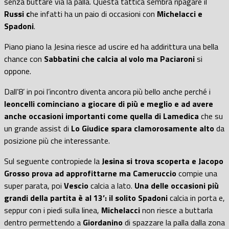
senza buttare via la palla. Questa tattica sembra ripagare il
Russi c
he infatti ha un paio di occasioni con
Michelacci e
Spadoni
.
Piano piano la Jesina riesce ad uscire ed ha addirittura una bella
chance con
Sabbatini che calcia al volo ma Paciaroni
si
oppone.
Dall’8’ in poi l’incontro diventa ancora più bello anche perché i
leoncelli cominciano a giocare di più e meglio e ad avere
anche occasioni importanti come quella di Lamedica
che su
un grande assist di
Lo Giudice spara clamorosamente alto
da
posizione più che interessante.
Sul seguente contropiede la
Jesina si trova scoperta e Jacopo
Grosso prova ad approfittarne ma Cameruccio
compie una
super parata, poi
Vescio
calcia a lato.
Una delle occasioni più
grandi della partita è al 13’: il solito Spadoni
calcia in porta e,
seppur con i piedi sulla linea,
Michelacci
non riesce a buttarla
dentro permettendo a
Giordanino
di spazzare la palla dalla zona