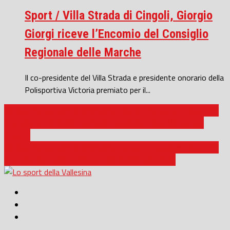
Sport / Villa Strada di Cingoli, Giorgio
Giorgi riceve l’Encomio del Consiglio
Regionale delle Marche
Il co-presidente del Villa Strada e presidente onorario della
Polisportiva Victoria premiato per il...
Calcio a 5 / Serie C1 e C2 25-26, programma e arbitri della 15^
giornata: sfide calde in giro per i palasport della Vallesina e
dintorni
Calcio a 5 / Serie C1 e C2 25-26, risultati e marcatori della 15^
giornata: Samb (C1) e Castelfidardo (C2) scappano