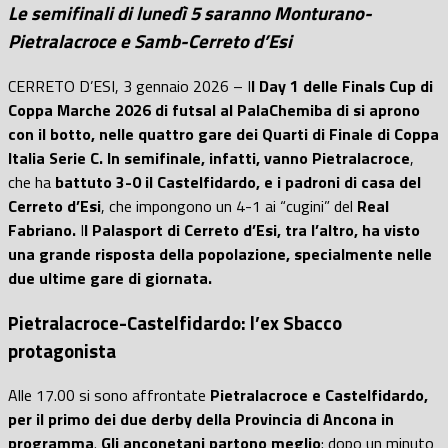
Le semifinali di lunedì 5 saranno Monturano-
Pietralacroce e Samb-Cerreto d’Esi
CERRETO D’ESI, 3 gennaio 2026 – I
l Day 1 delle Finals Cup di
Coppa Marche 2026 di futsal al PalaChemiba di si aprono
con il botto, nelle quattro gare dei Quarti di Finale di Coppa
Italia Serie C.
In semifinale, infatti, vanno Pietralacroce
,
che ha
battuto 3-0 il Castelfidardo, e i padroni di casa del
Cerreto d’Esi
, che impongono un 4-1 ai “cugini” del
Real
Fabriano.
I
l Palasport di Cerreto d’Esi, tra l’altro, ha visto
una grande risposta della popolazione, specialmente nelle
due ultime gare di giornata.
Pietralacroce-Castelfidardo: l’ex Sbacco
protagonista
Alle 17.00 si sono affrontate
Pietralacroce e Castelfidardo,
per il primo dei due derby della Provincia di Ancona in
programma
.
Gli anconetani partono meglio
: dopo un minuto