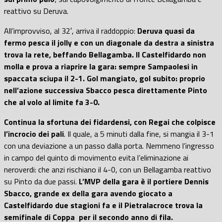
reattivo su Deruva.
All’improvviso, al 32′, arriva il raddoppio:
Deruva quasi da
fermo pesca il jolly e con un diagonale da destra a sinistra
trova la rete, beffando Bellagamba. Il Castelfidardo non
molla e prova a riaprire la gara: sempre Sampaolesi in
spaccata sciupa il 2-1. Gol mangiato, gol subito: proprio
nell’azione successiva Sbacco pesca direttamente Pinto
che al volo al limite fa 3-0.
Continua la sfortuna dei fidardensi, con Regai che colpisce
l’incrocio dei pali
. Il quale, a 5 minuti dalla fine, si mangia il 3-1
con una deviazione a un passo dalla porta. Nemmeno l’ingresso
in campo del quinto di movimento evita l’eliminazione ai
neroverdi: che anzi rischiano il 4-0, con un Bellagamba reattivo
su Pinto da due passi.
L’MVP della gara è il portiere Dennis
Sbacco, grande ex della gara avendo giocato a
Castelfidardo due stagioni fa e il Pietralacroce trova la
semifinale di Coppa per il secondo anno di fila.