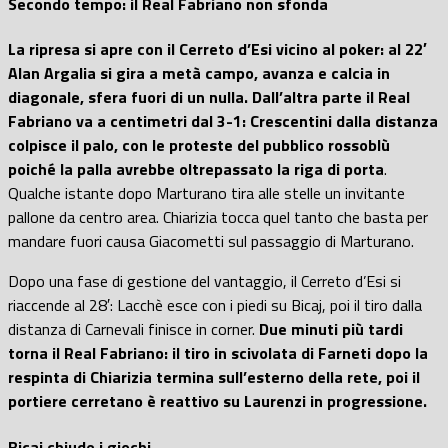
Secondo tempo: il Real Fabriano non
sfonda
La ripresa si apre con il Cerreto d’Esi vicino al poker: al 22′
Alan Argalia si gira a metà campo, avanza e calcia in
diagonale, sfera fuori di un nulla. Dall’altra parte il Real
Fabriano va a centimetri dal 3-1: Crescentini dalla distanza
colpisce il palo, con le proteste del pubblico rossoblù
poiché la palla avrebbe oltrepassato la riga di porta
.
Qualche istante dopo Marturano tira alle stelle un invitante
pallone da centro area. Chiarizia tocca quel tanto che basta per
mandare fuori causa Giacometti sul passaggio di Marturano.
Dopo una fase di gestione del vantaggio, il Cerreto d’Esi si
riaccende al 28′: Lacchè esce con i piedi su Bicaj, poi il tiro dalla
distanza di Carnevali finisce in corner.
Due minuti più tardi
torna il Real Fabriano: il tiro in scivolata di Farneti dopo la
respinta di Chiarizia termina sull’esterno della rete, poi il
portiere cerretano è reattivo su Laurenzi in progressione.
Bicaj chiude i giochi