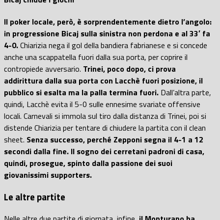
Il poker locale, però, è sorprendentemente dietro l’angolo:
in progressione Bicaj sulla sinistra non perdona e al 33′ fa
4-0.
Chiarizia nega il gol della bandiera fabrianese e si concede
anche una scappatella fuori dalla sua porta, per coprire il
contropiede avversario.
Trinei, poco dopo, ci prova
addirittura dalla sua porta con Lacchè fuori posizione, il
pubblico si esalta ma la palla termina fuori.
Dall’altra parte,
quindi, Lacchè evita il 5-0 sulle ennesime svariate offensive
locali. Carnevali si immola sul tiro dalla distanza di Trinei, poi si
distende Chiarizia per tentare di chiudere la partita con il clean
sheet.
Senza successo, perché Zepponi segna il 4-1 a 12
secondi dalla fine. Il sogno dei cerretani padroni di casa,
quindi, prosegue, spinto dalla passione dei suoi
giovanissimi supporters.
Le altre partite
Nelle altre due partite di giornata, infine,
il Monturano ha