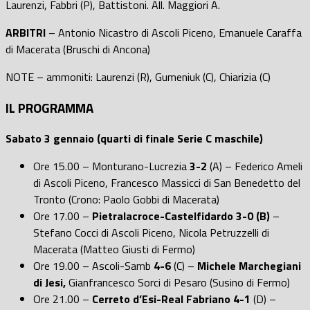
Laurenzi, Fabbri (P), Battistoni. All. Maggiori A.
ARBITRI
– Antonio Nicastro di Ascoli Piceno, Emanuele Caraffa
di Macerata (Bruschi di Ancona)
NOTE – ammoniti: Laurenzi (R), Gumeniuk (C), Chiarizia (C)
IL PROGRAMMA
Sabato 3 gennaio (quarti di finale Serie C maschile)
Ore 15.00 – Monturano-Lucrezia
3-2
(A) – Federico Ameli
di Ascoli Piceno, Francesco Massicci di San Benedetto del
Tronto (Crono: Paolo Gobbi di Macerata)
Ore 17.00 –
Pietralacroce-Castelfidardo 3-0 (B)
–
Stefano Cocci di Ascoli Piceno, Nicola Petruzzelli di
Macerata (Matteo Giusti di Fermo)
Ore 19.00 – Ascoli-Samb
4-6
(C) –
Michele Marchegiani
di Jesi,
Gianfrancesco Sorci di Pesaro (Susino di Fermo)
Ore 21.00 –
Cerreto d’Esi-Real Fabriano 4-1
(D) –