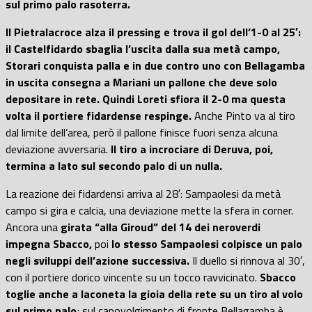
sul primo palo rasoterra.
Il Pietralacroce alza il pressing e trova il gol dell’1-0 al 25′:
il Castelfidardo sbaglia l’uscita dalla sua metà campo,
Storari conquista palla e in due contro uno con Bellagamba
in uscita consegna a Mariani un pallone che deve solo
depositare in rete. Quindi Loreti sfiora il 2-0 ma questa
volta il portiere fidardense respinge.
Anche Pinto va al tiro
dal limite dell’area, però il pallone finisce fuori senza alcuna
deviazione avversaria.
Il tiro a incrociare di Deruva, poi,
termina a lato sul secondo palo di un nulla.
La reazione dei fidardensi arriva al 28′: Sampaolesi da metà
campo si gira e calcia, una deviazione mette la sfera in corner.
Ancora una
girata “alla Giroud” del 14 dei neroverdi
impegna Sbacco,
poi
lo stesso Sampaolesi colpisce un palo
negli sviluppi dell’azione successiva.
Il duello si rinnova al 30′,
con il portiere dorico vincente su un tocco ravvicinato.
Sbacco
toglie anche a Iaconeta la gioia della rete su un tiro al volo
sul primo palo
; sul capovolgimento di fronte Bellagamba è