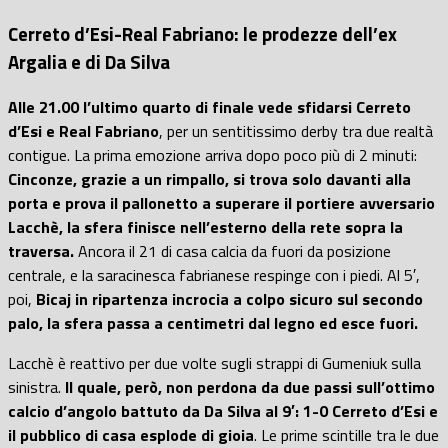
Cerreto d’Esi-Real Fabriano: le prodezze dell’ex
Argalia e di Da Silva
Alle 21.00 l’ultimo quarto di finale vede sfidarsi Cerreto
d’Esi e Real Fabriano
, per un sentitissimo derby tra due realtà
contigue. La prima emozione arriva dopo poco più di 2 minuti:
Cinconze, grazie a un rimpallo, si trova solo davanti alla
porta e prova il pallonetto a superare il portiere avversario
Lacchè, la sfera finisce nell’esterno della rete sopra la
traversa.
Ancora il 21 di casa calcia da fuori da posizione
centrale, e la saracinesca fabrianese respinge con i piedi. Al 5′,
poi,
Bicaj in ripartenza incrocia a colpo sicuro sul secondo
palo, la sfera passa a centimetri dal legno ed esce fuori.
Lacchè è reattivo per due volte sugli strappi di Gumeniuk sulla
sinistra.
Il quale, però, non perdona da due passi sull’ottimo
calcio d’angolo battuto da Da Silva al 9′: 1-0 Cerreto d’Esi e
il pubblico di casa esplode di gioia
. Le prime scintille tra le due