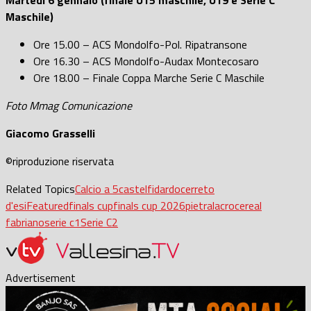
Martedì 6 gennaio (finale U15 maschile, U19 e Serie C
Maschile)
Ore 15.00 – ACS Mondolfo-Pol. Ripatransone
Ore 16.30 – ACS Mondolfo-Audax Montecosaro
Ore 18.00 – Finale Coppa Marche Serie C Maschile
Foto Mmag Comunicazione
Giacomo Grasselli
©riproduzione riservata
Related Topics
Calcio a 5
castelfidardo
cerreto
d'esi
Featured
finals cup
finals cup 2026
pietralacroce
real
fabriano
serie c1
Serie C2
Advertisement