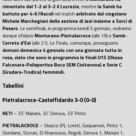
rimontato dal 1-2 al 3-2 il Lucrezia
, mentre
la Samb ha
battuto per 4-6 l’Ascoli
nel match
arbitrato dal cingolano
Michele Marchegiani della sezione di Jesi insieme a Sorci di
Pesaro
. Le semifinali, in programma lunedì 5 gennaio, vedranno
dunque sfidarsi
Monturano-Pietralacroce
(alle 19)
e
Samb-
Cerreto d’Esi
(alle 21). Le Finals, comunque, proseguono
domani domenica 4 gennaio con una giornata tutta in
rosa, visto che sono in programma le finali U15 (Okasa
Falconara-Polisportiva Boca SEM Civitanova) e Serie C
(Gradara-Trodica) femminili.
Tabellini
Pietralacroce-Castelfidardo 3-0 (0-0)
RETI
– 25′ Mariani, 32′ Deruva, 33′ Pinto
PIETRALACROCE
– Sbacco (P), Loreti, Gasparroni, Pinto 1,
Giordano, Storari, El Khanoussi, Regoli, Deruva 1, Mariani 1,