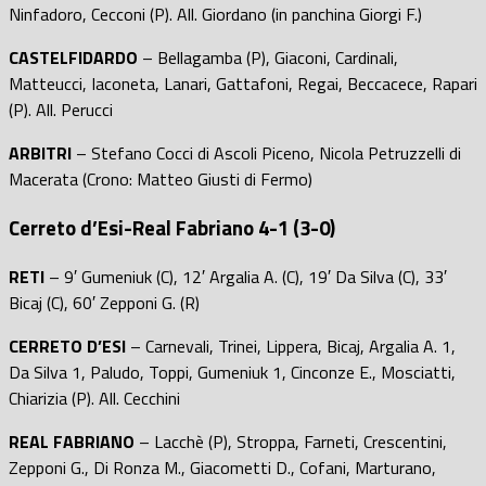
Ninfadoro, Cecconi (P). All. Giordano (in panchina Giorgi F.)
CASTELFIDARDO
– Bellagamba (P), Giaconi, Cardinali,
Matteucci, Iaconeta, Lanari, Gattafoni, Regai, Beccacece, Rapari
(P). All. Perucci
ARBITRI
– Stefano Cocci di Ascoli Piceno, Nicola Petruzzelli di
Macerata (Crono: Matteo Giusti di Fermo)
Cerreto d’Esi-Real Fabriano 4-1 (3-0)
RETI
– 9′ Gumeniuk (C), 12′ Argalia A. (C), 19′ Da Silva (C), 33′
Bicaj (C), 60′ Zepponi G. (R)
CERRETO D’ESI
– Carnevali, Trinei, Lippera, Bicaj, Argalia A. 1,
Da Silva 1, Paludo, Toppi, Gumeniuk 1, Cinconze E., Mosciatti,
Chiarizia (P). All. Cecchini
REAL FABRIANO
– Lacchè (P), Stroppa, Farneti, Crescentini,
Zepponi G., Di Ronza M., Giacometti D., Cofani, Marturano,