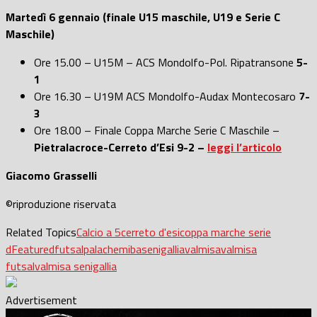
Martedì 6 gennaio (finale U15 maschile, U19 e Serie C
Maschile)
Ore 15.00 – U15M – ACS Mondolfo-Pol. Ripatransone
5-
1
Ore 16.30 – U19M ACS Mondolfo-Audax Montecosaro
7-
3
Ore 18.00 – Finale Coppa Marche Serie C Maschile –
Pietralacroce-Cerreto d’Esi 9-2 –
leggi l’articolo
Giacomo Grasselli
©riproduzione riservata
Related Topics
Calcio a 5
cerreto d'esi
coppa marche serie
d
Featured
futsal
palachemiba
senigallia
valmisa
valmisa
futsal
valmisa senigallia
Advertisement