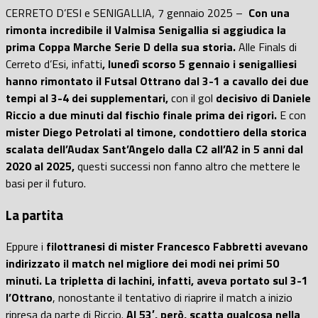
CERRETO D’ESI e SENIGALLIA, 7 gennaio 2025 –
Con una
rimonta incredibile il Valmisa Senigallia si aggiudica la
prima Coppa Marche Serie D della sua storia.
Alle Finals di
Cerreto d’Esi, infatti
, lunedì scorso 5 gennaio i senigalliesi
hanno rimontato il Futsal Ottrano dal 3-1 a cavallo dei due
tempi al 3-4 dei supplementari,
con il gol
decisivo di Daniele
Riccio a due minuti dal fischio finale prima dei rigori.
E con
mister Diego Petrolati al timone, condottiero della storica
scalata dell’Audax Sant’Angelo dalla C2 all’A2 in 5 anni dal
2020 al 2025,
questi successi non fanno altro che mettere le
basi per il futuro.
La partita
Eppure i
filottranesi di mister Francesco Fabbretti avevano
indirizzato il match nel migliore dei modi nei primi 50
minuti. La tripletta di Iachini, infatti, aveva portato sul 3-1
l’Ottrano
, nonostante il tentativo di riaprire il match a inizio
ripresa da parte di Riccio.
Al 53′, però, scatta qualcosa nella