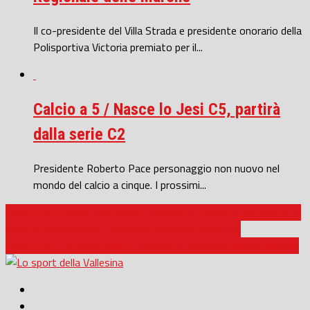
Il co-presidente del Villa Strada e presidente onorario della
Polisportiva Victoria premiato per il...
Calcio a 5 / Nasce lo Jesi C5, partirà
dalla serie C2
Presidente Roberto Pace personaggio non nuovo nel
mondo del calcio a cinque. I prossimi...
Calcio a 5 / Coppa Italia Serie C Marche, il Cerreto d’Esi trionfa in
casa: al PalaChemiba il secondo successo assoluto
Calcio a 5 / La Jesina sale a Lucrezia, il Corinaldo ospita Modena