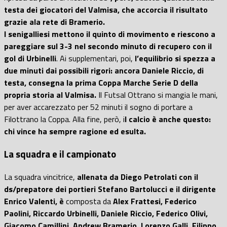
testa dei giocatori del Valmisa, che accorcia il risultato
grazie ala rete di Bramerio.
I senigalliesi mettono il quinto di movimento e riescono a
pareggiare sul 3-3 nel secondo minuto di recupero con il
gol di Urbinelli
. Ai supplementari, poi,
l’equilibrio si spezza a
due minuti dai possibili rigori: ancora Daniele Riccio, di
testa, consegna la prima Coppa Marche Serie D della
propria storia al Valmisa.
Il Futsal Ottrano si mangia le mani,
per aver accarezzato per 52 minuti il sogno di portare a
Filottrano la Coppa. Alla fine, però, i
l calcio è anche questo:
chi vince ha sempre ragione ed esulta.
La squadra e il campionato
La squadra vincitrice,
al
lenata da Diego Petrolati con il
ds/prepatore dei portieri Stefano Bartolucci e il dirigente
Enrico Valenti, è
composta da
Alex Frattesi, Federico
Paolini, Riccardo Urbinelli, Daniele Riccio, Federico Olivi,
Giacomo Camillini, Andrew Bramerio, Lorenzo Galli, Filippo