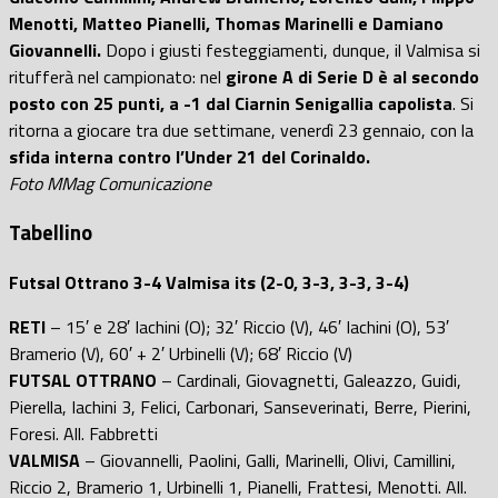
Menotti, Matteo Pianelli, Thomas Marinelli e Damiano
Giovannelli.
Dopo i giusti festeggiamenti, dunque, il Valmisa si
ritufferà nel campionato: nel
girone A di Serie D è al secondo
posto con 25 punti, a -1 dal Ciarnin Senigallia capolista
. Si
ritorna a giocare tra due settimane, venerdì 23 gennaio, con la
sfida interna contro l’Under 21 del Corinaldo.
Foto MMag Comunicazione
Tabellino
Futsal Ottrano 3-4 Valmisa its (2-0, 3-3, 3-3, 3-4)
RETI
– 15′ e 28′ Iachini (O); 32′ Riccio (V), 46′ Iachini (O), 53′
Bramerio (V), 60′ + 2′ Urbinelli (V); 68′ Riccio (V)
FUTSAL OTTRANO
– Cardinali, Giovagnetti, Galeazzo, Guidi,
Pierella, Iachini 3, Felici, Carbonari, Sanseverinati, Berre, Pierini,
Foresi. All. Fabbretti
VALMISA
– Giovannelli, Paolini, Galli, Marinelli, Olivi, Camillini,
Riccio 2, Bramerio 1, Urbinelli 1, Pianelli, Frattesi, Menotti. All.