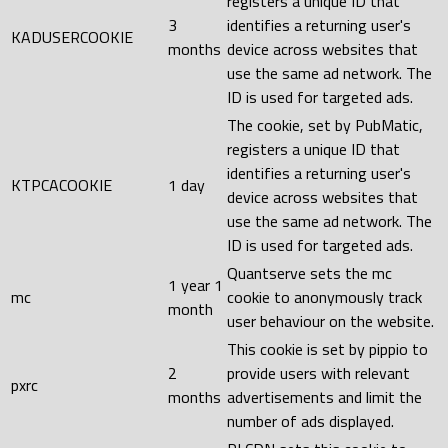
registers a unique ID that
3
identifies a returning user's
KADUSERCOOKIE
months
device across websites that
use the same ad network. The
ID is used for targeted ads.
The cookie, set by PubMatic,
registers a unique ID that
identifies a returning user's
KTPCACOOKIE
1 day
device across websites that
use the same ad network. The
ID is used for targeted ads.
Quantserve sets the mc
1 year 1
mc
cookie to anonymously track
month
user behaviour on the website.
This cookie is set by pippio to
2
provide users with relevant
pxrc
months
advertisements and limit the
number of ads displayed.