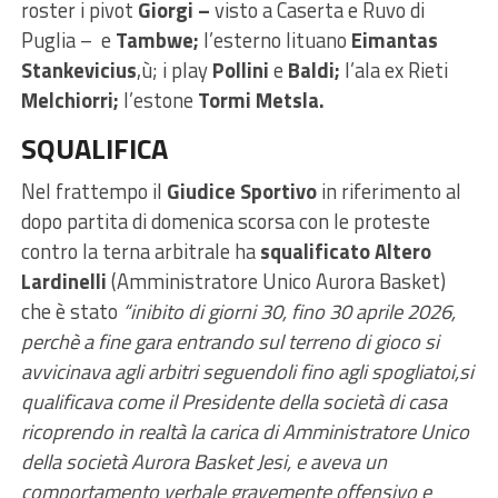
roster i pivot
Giorgi –
visto a Caserta e Ruvo di
Puglia –
e
Tambwe;
l’esterno lituano
Eimantas
Stankevicius
,ù; i play
Pollini
e
Baldi;
l’ala ex Rieti
Melchiorri;
l’estone
Tormi Metsla.
SQUALIFICA
Nel frattempo il
Giudice Sportivo
in riferimento al
dopo partita di domenica scorsa con le proteste
contro la terna arbitrale ha
squalificato Altero
Lardinelli
(Amministratore Unico Aurora Basket)
che è stato
“inibito di giorni 30, fino 30 aprile 2026,
perchè a fine gara entrando sul terreno di gioco si
avvicinava agli arbitri seguendoli fino agli spogliatoi,si
qualificava come il Presidente della società di casa
ricoprendo in realtà la carica di Amministratore Unico
della società Aurora Basket Jesi, e aveva un
comportamento verbale gravemente offensivo e