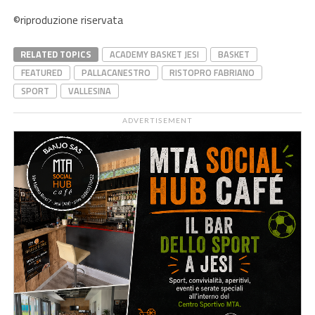
©riproduzione riservata
RELATED TOPICS
ACADEMY BASKET JESI
BASKET
FEATURED
PALLACANESTRO
RISTOPRO FABRIANO
SPORT
VALLESINA
ADVERTISEMENT