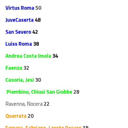
Virtus Roma
50
JuveCaserta
48
San Severo
42
Luiss Roma
38
Andrea Costa Imola
34
Faenza
32
Casoria, Jesi
30
Piombino,
Chiusi San Giobbe
28
Ravenna, Nocera
22
Quarrata
20
Ferrara,
Fabriano,
Loreto Pesaro
18