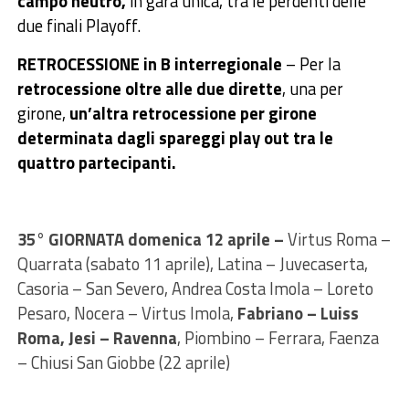
campo neutro,
in gara unica, tra le perdenti delle
due finali Playoff.
RETROCESSIONE in B interregionale
– Per la
retrocessione oltre alle due dirette
, una per
girone,
un’altra retrocessione per girone
determinata dagli spareggi play out tra le
quattro partecipanti.
35° GIORNATA domenica 12 aprile –
Virtus Roma –
Quarrata (sabato 11 aprile), Latina – Juvecaserta,
Casoria – San Severo, Andrea Costa Imola – Loreto
Pesaro, Nocera – Virtus Imola,
Fabriano – Luiss
Roma, Jesi – Ravenna
, Piombino – Ferrara, Faenza
– Chiusi San Giobbe (22 aprile)