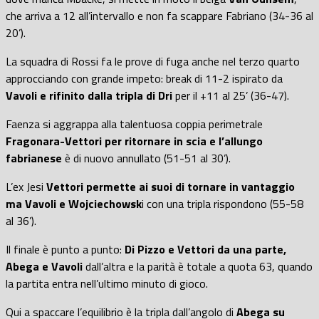
che arriva a 12 all’intervallo e non fa scappare Fabriano (34-36 al
20’).
La squadra di Rossi fa le prove di fuga anche nel terzo quarto
approcciando con grande impeto: break di 11-2 ispirato da
Vavoli e rifinito dalla tripla di Dri
per il +11 al 25’ (36-47).
Faenza si aggrappa alla talentuosa coppia perimetrale
Fragonara-Vettori per ritornare in scia e l’allungo
fabrianese
è di nuovo annullato (51-51 al 30’).
L’ex Jesi
Vettori permette ai suoi di tornare in vantaggio
ma Vavoli e Wojciechowsk
i con una tripla rispondono (55-58
al 36’).
Il finale è punto a punto:
Di Pizzo e Vettori da una parte,
Abega e Vavoli
dall’altra e la parità è totale a quota 63, quando
la partita entra nell’ultimo minuto di gioco.
Qui a spaccare l’equilibrio è la tripla dall’angolo di
Abega su