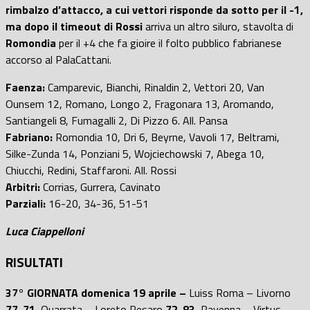
rimbalzo d’attacco, a cui vettori risponde da sotto per il -1,
ma dopo il timeout di Rossi
arriva un altro siluro, stavolta di
Romondia
per il +4 che fa gioire il folto pubblico fabrianese
accorso al PalaCattani.
Faenza:
Camparevic, Bianchi, Rinaldin 2, Vettori 20, Van
Ounsem 12, Romano, Longo 2, Fragonara 13, Aromando,
Santiangeli 8, Fumagalli 2, Di Pizzo 6. All. Pansa
Fabriano:
Romondia 10, Dri 6, Beyrne, Vavoli 17, Beltrami,
Silke-Zunda 14, Ponziani 5, Wojciechowski 7, Abega 10,
Chiucchi, Redini, Staffaroni. All. Rossi
Arbitri:
Corrias, Gurrera, Cavinato
Parziali:
16-20, 34-36, 51-51
Luca Ciappelloni
RISULTATI
37° GIORNATA domenica 19 aprile –
Luiss Roma – Livorno
77-71
, Quarrata – Loreto Pesaro
72-83
, Ravenna – Virtus