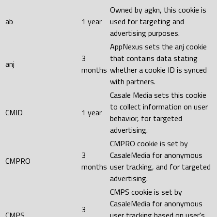
Owned by agkn, this cookie is
ab
1 year
used for targeting and
advertising purposes.
AppNexus sets the anj cookie
3
that contains data stating
anj
months
whether a cookie ID is synced
with partners.
Casale Media sets this cookie
to collect information on user
CMID
1 year
behavior, for targeted
advertising.
CMPRO cookie is set by
3
CasaleMedia for anonymous
CMPRO
months
user tracking, and for targeted
advertising.
CMPS cookie is set by
CasaleMedia for anonymous
3
CMPS
user tracking based on user's