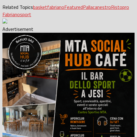
Related Topics
basket
fabriano
Featured
Pallacanestro
Ristopro
Fabriano
sport
Advertisement