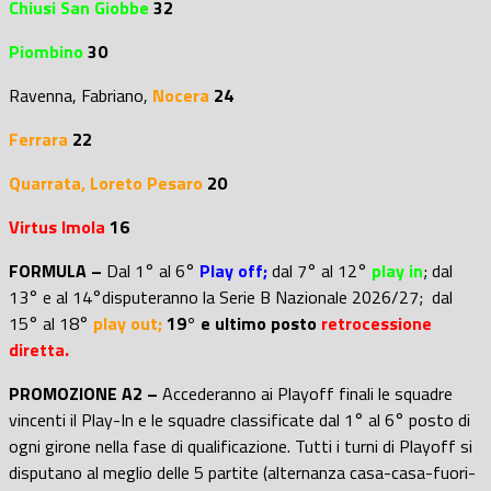
Chiusi San Giobbe
32
Piombino
30
Ravenna, Fabriano,
Nocera
24
Ferrara
22
Quarrata, Loreto Pesaro
20
Virtus Imola
16
FORMULA –
Dal 1° al 6°
Play off;
dal 7° al 12°
play in
; d
al
13° e al 14°disputeranno la Serie B Nazionale 2026/27; dal
15° al 18°
play out;
19° e ultimo posto
retrocessione
diretta.
PROMOZIONE A2 –
Accederanno ai Playoff finali le squadre
vincenti il Play-In e le squadre classificate dal 1° al 6° posto di
ogni girone nella fase di qualificazione. Tutti i turni di Playoff si
disputano al meglio delle 5 partite (alternanza casa-casa-fuori-