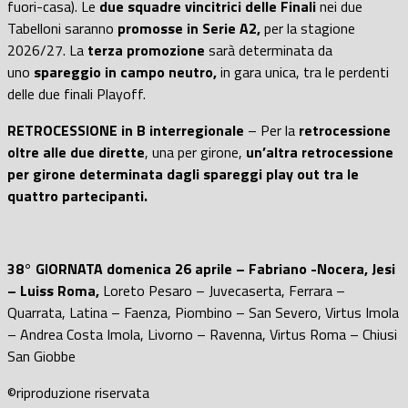
fuori-casa). Le
due squadre vincitrici delle Finali
nei due
Tabelloni saranno
promosse in Serie A2,
per la stagione
2026/27. La
terza promozione
sarà determinata da
uno
spareggio in campo neutro,
in gara unica, tra le perdenti
delle due finali Playoff.
RETROCESSIONE in B interregionale
– Per la
retrocessione
oltre alle due dirette
, una per girone,
un’altra retrocessione
per girone determinata dagli spareggi play out tra le
quattro partecipanti.
38° GIORNATA domenica 26 aprile –
Fabriano -Nocera, Jesi
– Luiss Roma,
Loreto Pesaro – Juvecaserta, Ferrara –
Quarrata, Latina – Faenza, Piombino – San Severo, Virtus Imola
– Andrea Costa Imola, Livorno – Ravenna, Virtus Roma – Chiusi
San Giobbe
©riproduzione riservata