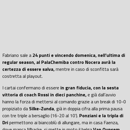
Fabriano sale a
24 punti e vincendo domenica, nell’ultima di
regular season, al PalaChemiba contro Nocera avrà la
certezza di essere salva,
mentre in caso di sconfitta sarà
costretta al playout.
I cartai confermano di essere
in gran fiducia, con la sesta
vittoria di coach Rossi in dieci panchine,
e già dall’avvio
hanno la forza di mettersi al comando grazie a un break di 10-0
propiziato da
Silke-Zunda
, già in doppia cifra alla prima pausa
con tre triple a bersaglio (16-20 al 10’).
Ponziani e la tripla di
Dri
permettono ai biancoblù di allungare, ma in casa Faenza,
dove manca Mbacke, si mette in moto il belga
Van Ounsem
,