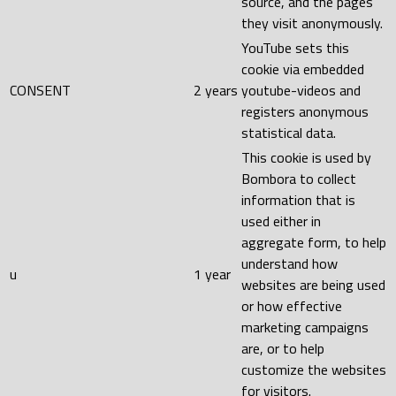
source, and the pages
they visit anonymously.
YouTube sets this
cookie via embedded
CONSENT
2 years
youtube-videos and
registers anonymous
statistical data.
This cookie is used by
Bombora to collect
information that is
used either in
aggregate form, to help
understand how
u
1 year
websites are being used
or how effective
marketing campaigns
are, or to help
customize the websites
for visitors.