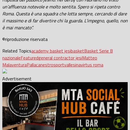
un’affluenza notevole e molto sentita. Spero si ripeta contro
Roma. Questa è una squadra che lotta sempre, cercando di dare
il massimo e di far divertire chi la guarda. L’impegno, quello, non
è mai mancato”.
©riproduzione riservata
Related Topics
academy basket jesi
basket
Basket Serie B
nazionale
Featured
general contractor jesi
Matteo
Malaventura
Pallacanestro
sport
vallesina
virtus roma
Advertisement