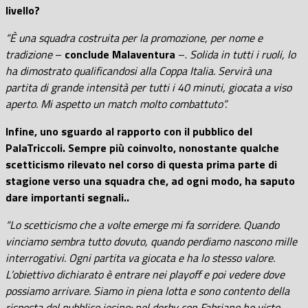
livello?
“È una squadra costruita per la promozione, per nome e
tradizione
–
conclude Malaventura
–.
Solida in tutti i ruoli, lo
ha dimostrato qualificandosi alla Coppa Italia. Servirà una
partita di grande intensità per tutti i 40 minuti, giocata a viso
aperto. Mi aspetto un match molto combattuto”.
Infine, uno sguardo al rapporto con il pubblico del
PalaTriccoli. Sempre più coinvolto, nonostante qualche
scetticismo rilevato nel corso di questa prima parte di
stagione verso una squadra che, ad ogni modo, ha saputo
dare importanti segnali..
“Lo scetticismo che a volte emerge mi fa sorridere. Quando
vinciamo sembra tutto dovuto, quando perdiamo nascono mille
interrogativi. Ogni partita va giocata e ha lo stesso valore.
L’obiettivo dichiarato è entrare nei playoff e poi vedere dove
possiamo arrivare. Siamo in piena lotta e sono contento della
risposta del pubblico jesino: nel derby con Fabriano ho visto