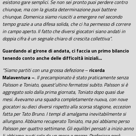
esistono gare semplici. Se non sei pronto puoi perdere contro
chiunque, ma con la giusta determinazione puoi battere
chiunque. Domenica siamo riusciti a emergere nel secondo
tempo grazie a una difesa solida, che ci ha permesso di correre
in campo aperto. Il fatto che diversi giocatori siano andati in
doppia cifra è un segnale chiaro di crescita collettiva”
.
Guardando al girone di andata, ci faccia un primo bilancio
tenendo conto anche delle difficoltà iniziali…
“Siamo partiti con una grossa defezione
–
ricorda
Malaventura –
.
Il precampionato è stato praticamente senza
Palsson e Toniato, qauest’ultino fermatosi subito. Palsson si è
aggregato solo dalla prima giornata, Toniato dopo quasi due
mesi. Avevamo una squadra completamente nuova, con nove
giocatori su dieci diversi rispetto alla scorsa stagione, eccezion
fatta per Tato Bruno. I tempi di amalgama inevitabilmente si
allungano. Abbiamo recuperato Toniato, ma poi abbiamo perso
Palsson per quattro settimane. Gli equilibri pensati a inizio anno
li abbiamo avuti solo da un mese e mezzo. Preferisco però